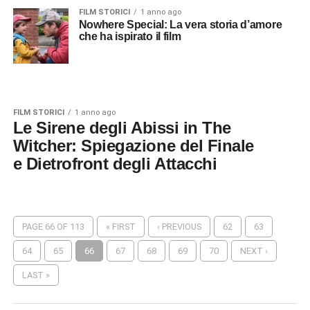
FILM STORICI
1 anno ago
Nowhere Special: La vera storia d’amore
che ha ispirato il film
FILM STORICI
1 anno ago
Le Sirene degli Abissi in The
Witcher: Spiegazione del Finale
e Dietrofront degli Attacchi
PAGE 66 OF 113
« FIRST
‹ PREVIOUS
62
63
64
65
66
67
68
69
70
NEXT ›
LAST »