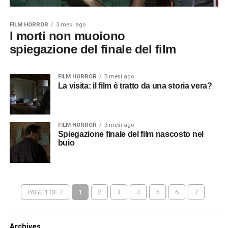
FILM HORROR
3 mesi ago
I morti non muoiono
spiegazione del finale del film
FILM HORROR
3 mesi ago
La visita: il film è tratto da una storia vera?
FILM HORROR
3 mesi ago
Spiegazione finale del film nascosto nel
buio
PAGE 1 OF 7
1
2
3
4
5
6
7
Archives