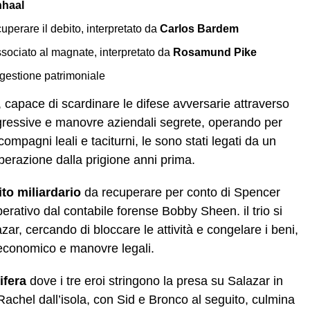
nhaal
uperare il debito, interpretato da
Carlos Bardem
sociato al magnate, interpretato da
Rosamund Pike
gestione patrimoniale
, capace di scardinare le difese avversarie attraverso
gressive e manovre aziendali segrete, operando per
 compagni leali e taciturni, le sono stati legati da un
iberazione dalla prigione anni prima.
to miliardario
da recuperare per conto di Spencer
erativo dal contabile forense Bobby Sheen. il trio si
r, cercando di bloccare le attività e congelare i beni,
 economico e manovre legali.
ifera
dove i tre eroi stringono la presa su Salazar in
i Rachel dall’isola, con Sid e Bronco al seguito, culmina