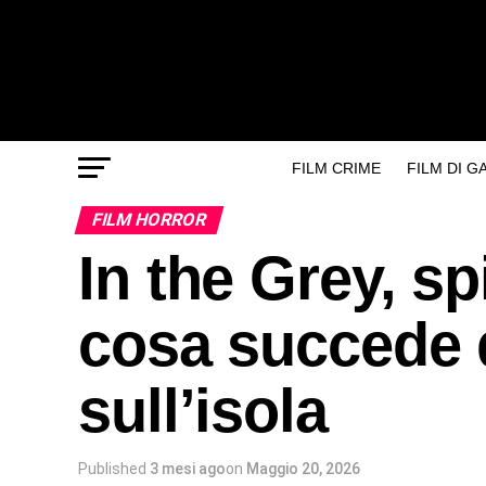
FILM CRIME
FILM DI 
FILM HORROR
In the Grey, sp
cosa succede 
sull’isola
Published
3 mesi ago
on
Maggio 20, 2026