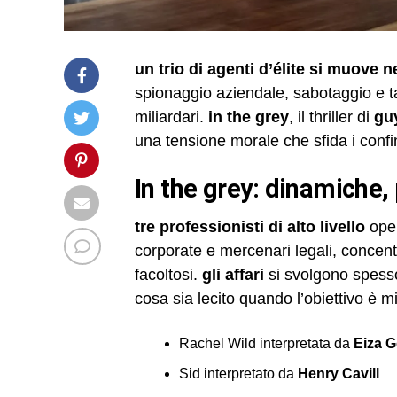
un trio di agenti d’élite si muove n
spionaggio aziendale, sabotaggio e ta
miliardari.
in the grey
, il thriller di
guy
una tensione morale che sfida i confini
in the grey: dinamiche, 
tre professionisti di alto livello
oper
corporate e mercenari legali, concent
facoltosi.
gli affari
si svolgono spesso 
cosa sia lecito quando l’obiettivo è mi
Rachel Wild interpretata da
Eiza G
Sid interpretato da
Henry Cavill