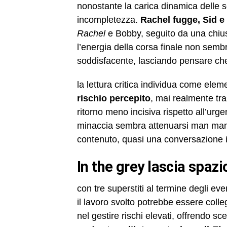
nonostante la carica dinamica delle 
incompletezza.
Rachel fugge, Sid e
Rachel
e Bobby, seguito da una chius
l’energia della corsa finale non se
soddisfacente, lasciando pensare c
la lettura critica individua come ele
rischio percepito
, mai realmente tr
ritorno meno incisiva rispetto all’urge
minaccia sembra attenuarsi man mano
contenuto, quasi una conversazione in
in the grey lascia spaz
con tre superstiti al termine degli ev
il lavoro svolto potrebbe essere coll
nel gestire rischi elevati, offrendo sc