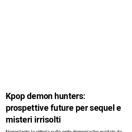
kpop demon hunters:
prospettive future per sequel e
misteri irrisolti
Nonostante la vittoria sulle orde demoniache guidate da