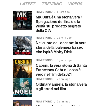
LATEST
TRENDING
VIDEOS
FILM STORICI
14 ore ago
MK Ultra è una storia vera?
Spiegazione del finale e la
verità sul progetto segreto
della CIA
FILM STORICI
2 giorni ago
Nel cuore dell’oceano: la vera
storia della baleniera Essex
che ispirò Moby Dick
FILM STORICI
3 giorni ago
Cabrini, la vera storia di Santa
Francesca Cabrini: cosa è
vero nel film del 2024
FILM STORICI
2 anni ago
Ordinary angels, la storia vera
e gli errori nel film
FILM STORICI
2 anni ago