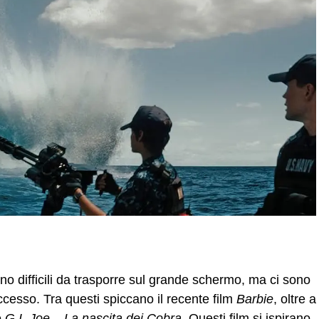
o difficili da trasporre sul grande schermo, ma ci sono
ccesso. Tra questi spiccano il recente film
Barbie
, oltre a
e
G.I. Joe – La nascita dei Cobra
. Questi film si ispirano