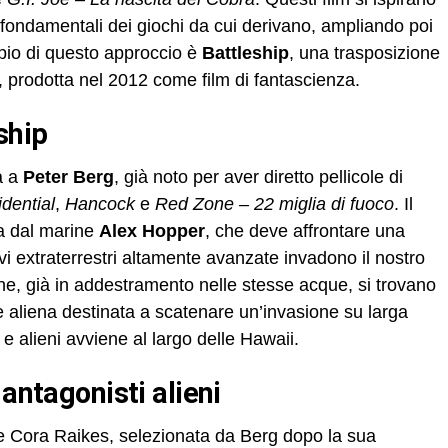
 fondamentali dei giochi da cui derivano, ampliando poi
pio di questo approccio è
Battleship
, una trasposizione
, prodotta nel 2012 come film di fantascienza.
ship
a a
Peter Berg
, già noto per aver diretto pellicole di
dential
,
Hancock
e
Red Zone – 22 miglia di fuoco
. Il
ta dal marine
Alex Hopper
, che deve affrontare una
vi extraterrestri altamente avanzate invadono il nostro
e, già in addestramento nelle stesse acque, si trovano
aliena destinata a scatenare un’invasione su larga
 e alieni avviene al largo delle Hawaii.
 antagonisti alieni
ale Cora Raikes, selezionata da Berg dopo la sua