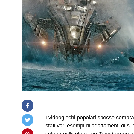
I videogiochi popolari spesso sembran
stati vari esempi di adattamenti di su
celebri pellicole come
Transformers