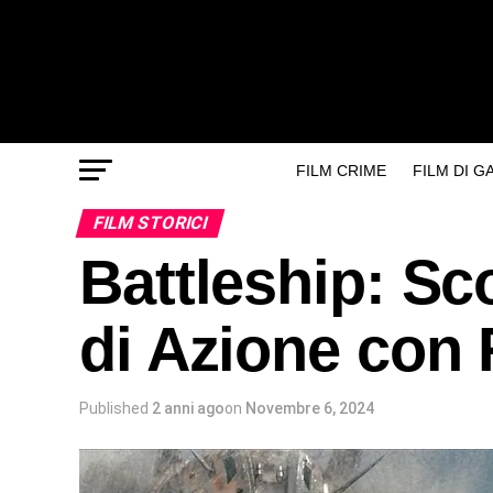
FILM CRIME
FILM DI 
FILM STORICI
Battleship: Sco
di Azione con
Published
2 anni ago
on
Novembre 6, 2024