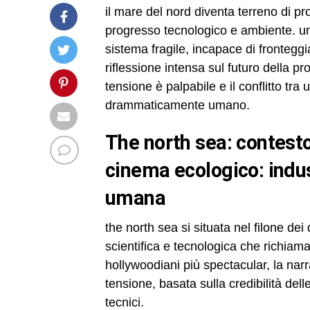
il mare del nord diventa terreno di pr
progresso tecnologico e ambiente. u
sistema fragile, incapace di fronteg
riflessione intensa sul futuro della p
tensione è palpabile e il conflitto tr
drammaticamente umano.
the north sea: contesto tra disaster movie nordico e
cinema ecologico: indus
umana
the north sea si situata nel filone de
scientifica e tecnologica che richiama
hollywoodiani più spectacular, la nar
tensione, basata sulla credibilità dell
tecnici.