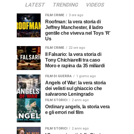
LATEST
TRENDING
VIDEOS
FILM CRIME
3 ore ago
Roofman: la vera storia di
Jeffrey Manchester, il ladro
gentile che viveva nel Toys ‘R’
Us
FILM CRIME
22 ore ago
Il Falsario: la vera storia di
Tony Chichiarelli tra caso
Moro e rapina da 35 miliardi
FILM DI GUERRA
1 giorno ago
Angels of War: la vera storia
dei velisti sul ghiaccio che
salvarono Leningrado
FILM STORICI
2 anni ago
Ordinary angels, la storia vera
e gli errori nel film
FILM STORICI
2 anni ago