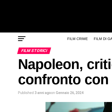
FILM CRIME
FILM DI 
FILM STORICI
Napoleon, criti
confronto con 
Published
3 anni ago
on
Gennaio 26, 2024