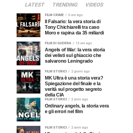
LATEST
TRENDING
VIDEOS
FILM CRIME
6 ore ago
Il Falsario: la vera storia di
Tony Chichiarelli tra caso
Moro e rapina da 35 miliardi
FILM DI GUERRA
12 ore ago
Angels of War: la vera storia
dei velisti sul ghiaccio che
salvarono Leningrado
FILM STORICI
2 giorni ago
MK Ultra è una storia vera?
Spiegazione del finale e la
verità sul progetto segreto
della CIA
FILM STORICI
2 anni ago
Ordinary angels, la storia vera
e gli errori nel film
FILM STORICI
2 anni ago