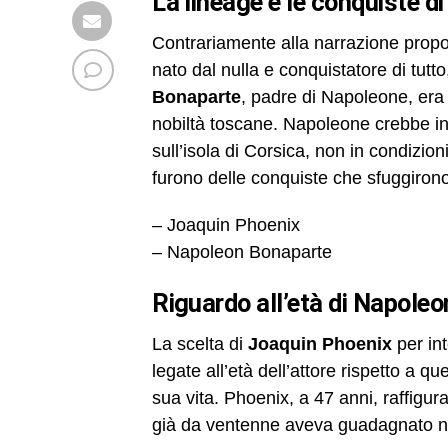
la lineage e le conquiste 
Contrariamente alla narrazione prop
nato dal nulla e conquistatore di tutto,
Bonaparte
, padre di Napoleone, era 
nobiltà toscane. Napoleone crebbe in
sull’isola di Corsica, non in condizion
furono delle conquiste che sfuggiro
– Joaquin Phoenix
– Napoleon Bonaparte
riguardo all’età di Napoleo
La scelta di
Joaquin Phoenix
per int
legate all’età dell’attore rispetto a q
sua vita. Phoenix, a 47 anni, raffigu
già da ventenne aveva guadagnato n