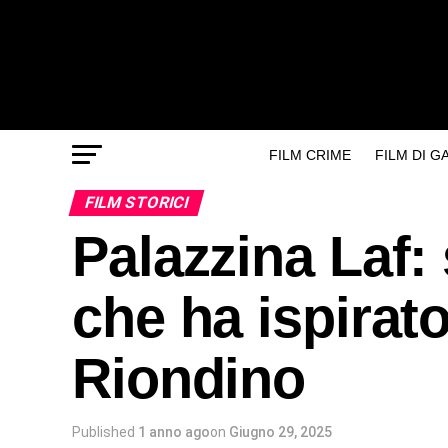
FILM CRIME
FILM DI 
FILM STORICI
Palazzina Laf: 
che ha ispirato
Riondino
Published
1 anno ago
on
Giugno 29, 2025