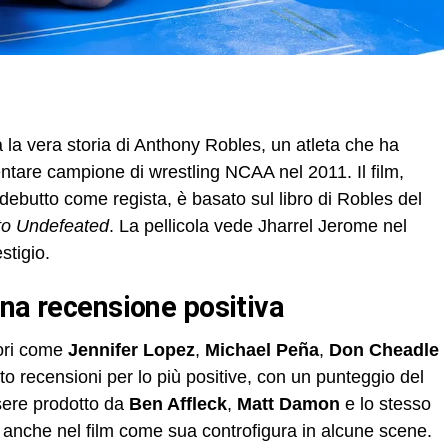
a la vera storia di Anthony Robles, un atleta che ha
ventare campione di wrestling NCAA nel 2011. Il film,
debutto come regista, è basato sul libro di Robles del
to Undefeated
. La pellicola vede Jharrel Jerome nel
stigio.
una recensione positiva
tori come
Jennifer Lopez
,
Michael Peña
,
Don Cheadle
vuto recensioni per lo più positive, con un punteggio del
sere prodotto da
Ben Affleck
,
Matt Damon
e lo stesso
anche nel film come sua controfigura in alcune scene.