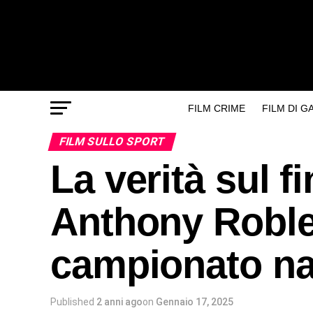
FILM CRIME
FILM DI 
FILM SULLO SPORT
La verità sul fi
Anthony Roble
campionato na
Published
2 anni ago
on
Gennaio 17, 2025