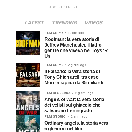
ADVERTISEMENT
LATEST
TRENDING
VIDEOS
FILM CRIME
19 ore ago
Roofman: la vera storia di
Jeffrey Manchester, il ladro
gentile che viveva nel Toys ‘R’
Us
FILM CRIME
2 giorni ago
Il Falsario: la vera storia di
Tony Chichiarelli tra caso
Moro e rapina da 35 miliardi
FILM DI GUERRA
2 giorni ago
Angels of War: la vera storia
dei velisti sul ghiaccio che
salvarono Leningrado
FILM STORICI
2 anni ago
Ordinary angels, la storia vera
e gli errori nel film