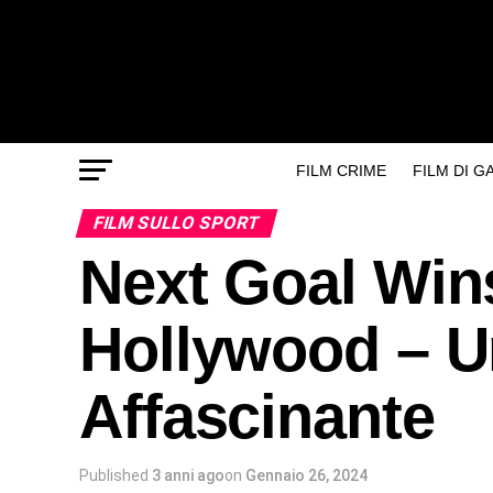
FILM CRIME
FILM DI 
FILM SULLO SPORT
Next Goal Wins
Hollywood – U
Affascinante
Published
3 anni ago
on
Gennaio 26, 2024