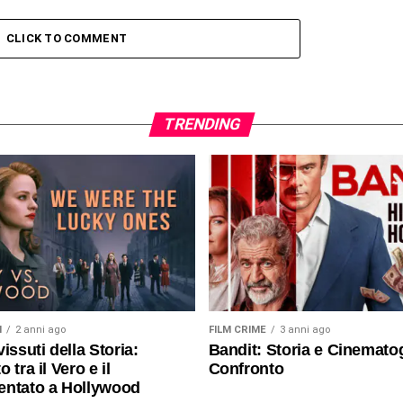
CLICK TO COMMENT
TRENDING
I
2 anni ago
FILM CRIME
3 anni ago
issuti della Storia:
Bandit: Storia e Cinematog
 tra il Vero e il
Confronto
entato a Hollywood