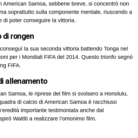
 in American Samoa, sebbene breve, si concentrò non
a ma soprattutto sulla componente mentale, riuscendo a
 di poter conseguire la vittoria.
o di rongen
 conseguì la sua seconda vittoria battendo Tonga nel
oni per i Mondiali FIFA del 2014. Questo trionfo segnò
king FIFA.
 di allenamento
n Samoa, le riprese del film si svolsero a Honolulu,
 squadra di calcio di American Samoa è racchiuso
n’eredità importante testimoniata anche dal
irò Waititi a realizzare l’omonimo film.