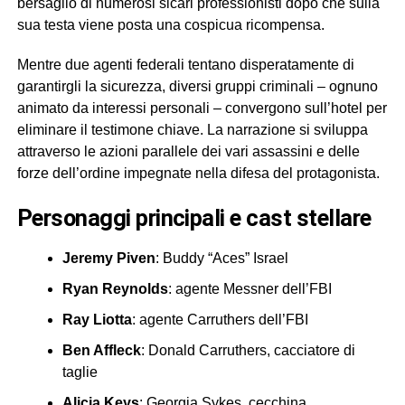
bersaglio di numerosi sicari professionisti dopo che sulla
sua testa viene posta una cospicua ricompensa.
Mentre due agenti federali tentano disperatamente di
garantirgli la sicurezza, diversi gruppi criminali – ognuno
animato da interessi personali – convergono sull’hotel per
eliminare il testimone chiave. La narrazione si sviluppa
attraverso le azioni parallele dei vari assassini e delle
forze dell’ordine impegnate nella difesa del protagonista.
personaggi principali e cast stellare
Jeremy Piven
: Buddy “Aces” Israel
Ryan Reynolds
: agente Messner dell’FBI
Ray Liotta
: agente Carruthers dell’FBI
Ben Affleck
: Donald Carruthers, cacciatore di
taglie
Alicia Keys
: Georgia Sykes, cecchina