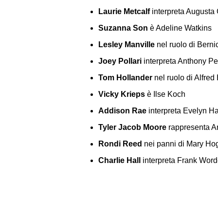
Laurie Metcalf
interpreta Augusta
Suzanna Son
è Adeline Watkins
Lesley Manville
nel ruolo di Bern
Joey Pollari
interpreta Anthony Pe
Tom Hollander
nel ruolo di Alfred
Vicky Krieps
è Ilse Koch
Addison Rae
interpreta Evelyn Ha
Tyler Jacob Moore
rappresenta Ar
Rondi Reed
nei panni di Mary Ho
Charlie Hall
interpreta Frank Wor