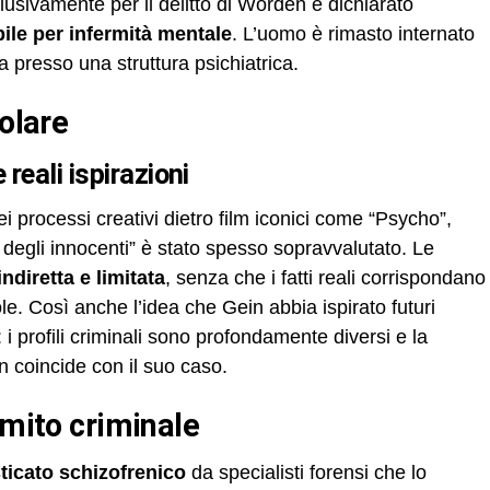
usivamente per il delitto di Worden e dichiarato
ile per infermità mentale
. L’uomo è rimasto internato
 presso una struttura psichiatrica.
polare
 reali ispirazioni
ei processi creativi dietro film iconici come “Psycho”,
io degli innocenti” è stato spesso sopravvalutato. Le
indiretta e limitata
, senza che i fatti reali corrispondano
ole. Così anche l’idea che Gein abbia ispirato futuri
i: i profili criminali sono profondamente diversi e la
non coincide con il suo caso.
e mito criminale
ticato schizofrenico
da specialisti forensi che lo