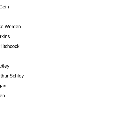
 Gein
ice Worden
rkins
 Hitchcock
rtley
thur Schley
gan
den