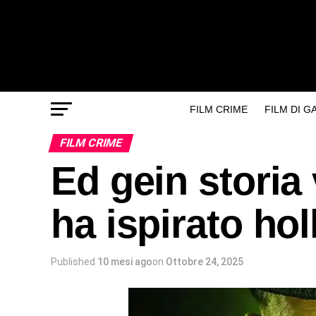
FILM CRIME
FILM DI 
FILM CRIME
Ed gein storia v
ha ispirato ho
Published
10 mesi ago
on
Ottobre 24, 2025