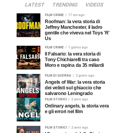
LATEST
TRENDING
VIDEOS
FILM CRIME
17 ore ago
Roofman: la vera storia di
Jeffrey Manchester, il ladro
gentile che viveva nel Toys ‘R’
Us
FILM CRIME
1 giorno ago
Il Falsario: la vera storia di
Tony Chichiarelli tra caso
Moro e rapina da 35 miliardi
FILM DI GUERRA
2 giorni ago
Angels of War: la vera storia
dei velisti sul ghiaccio che
salvarono Leningrado
FILM STORICI
2 anni ago
Ordinary angels, la storia vera
e gli errori nel film
FILM STORICI
2 anni ago