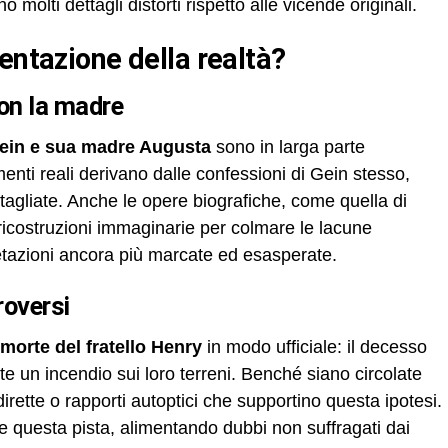
o molti dettagli distorti rispetto alle vicende originali.
sentazione della realtà?
con la madre
Gein e sua madre Augusta
sono in larga parte
imenti reali derivano dalle confessioni di Gein stesso,
tagliate. Anche le opere biografiche, come quella di
icostruzioni immaginarie per colmare le lacune
retazioni ancora più marcate ed esasperate.
roversi
 morte del fratello Henry
in modo ufficiale: il decesso
te un incendio sui loro terreni. Benché siano circolate
dirette o rapporti autoptici che supportino questa ipotesi.
re questa pista, alimentando dubbi non suffragati dai