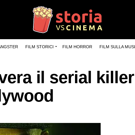
GANGSTER
FILM STORICI
FILM HORROR
FILM SULLA MUS
era il serial kille
llywood