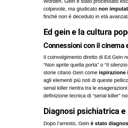
Worden. Gein è stato processato escl
colpevole, ma giudicato
non imputab
finché non è deceduto in età avanzata
ed gein e la cultura po
connessioni con il cinema e
Il coinvolgimento diretto di Ed Gein n
“Non aprite quella porta” o “Il silenz
storie citano Gein come
ispirazione 
agli elementi più noti di queste pellic
serial killer rientra tra le esagerazion
definizione tecnica di “serial killer” 
diagnosi psichiatrica 
Dopo l’arresto, Gein
è stato diagnos