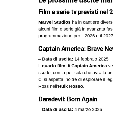
le prossime uscite marv
film e serie tv previsti nel
Marvel Studios
ha in cantiere divers
alcuni film e serie già in avanzata fas
programmazione per il 2026 e il 2027
Captain America: Brave N
–
Data di uscita:
14 febbraio 2025
Il
quarto film
di
Captain America
ve
scudo, con la pellicola che avrà la p
Ci si aspetta inoltre di esplorare il 
Ross nell’
Hulk Rosso
.
Daredevil: Born Again
–
Data di uscita:
4 marzo 2025