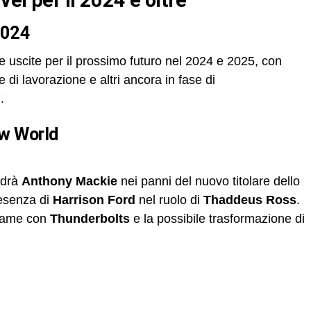
el per il 2024 e oltre
 2024
e uscite per il prossimo futuro nel 2024 e 2025, con
e di lavorazione e altri ancora in fase di
.
ew World
drà
Anthony Mackie
nei panni del nuovo titolare dello
resenza di
Harrison Ford
nel ruolo di
Thaddeus Ross
.
legame con
Thunderbolts
e la possibile trasformazione di