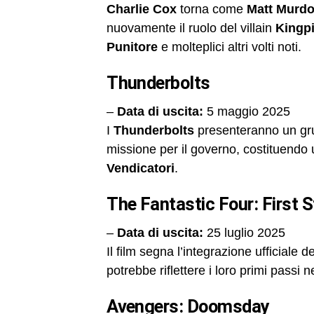
Charlie Cox
torna come
Matt Murdo
nuovamente il ruolo del villain
Kingp
Punitore
e molteplici altri volti noti.
Thunderbolts
–
Data di uscita:
5 maggio 2025
I
Thunderbolts
presenteranno un gr
missione per il governo, costituendo
Vendicatori
.
The Fantastic Four: First 
–
Data di uscita:
25 luglio 2025
Il film segna l’integrazione ufficiale d
potrebbe riflettere i loro primi passi 
Avengers: Doomsday