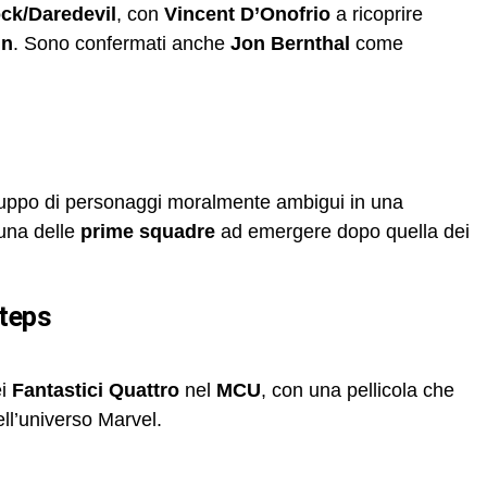
ck/Daredevil
, con
Vincent D’Onofrio
a ricoprire
in
. Sono confermati anche
Jon Bernthal
come
uppo di personaggi moralmente ambigui in una
 una delle
prime squadre
ad emergere dopo quella dei
Steps
ei
Fantastici Quattro
nel
MCU
, con una pellicola che
nell’universo Marvel.