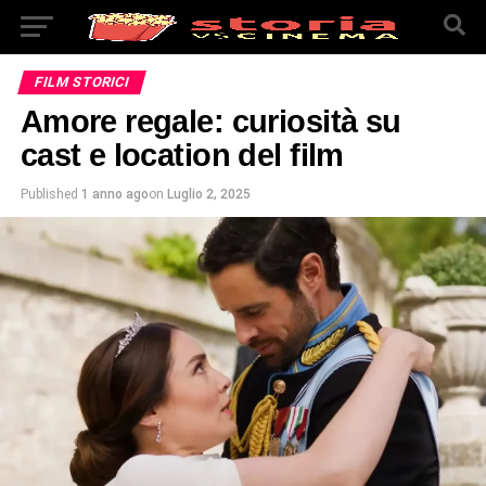
FILM STORICI
Amore regale: curiosità su
cast e location del film
Published
1 anno ago
on
Luglio 2, 2025