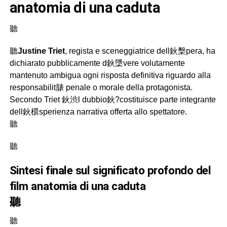
anatomia di una caduta
聽
聽
Justine Triet
, regista e sceneggiatrice dell鈥檕pera, ha
dichiarato pubblicamente d鈥檃vere volutamente
mantenuto ambigua ogni risposta definitiva riguardo alla
responsabilit脿 penale o morale della protagonista.
Secondo Triet 鈥渋l dubbio鈥?costituisce parte integrante
dell鈥檈sperienza narrativa offerta allo spettatore.
聽
聽
sintesi finale sul significato profondo del
film anatomia di una caduta
聽
聽