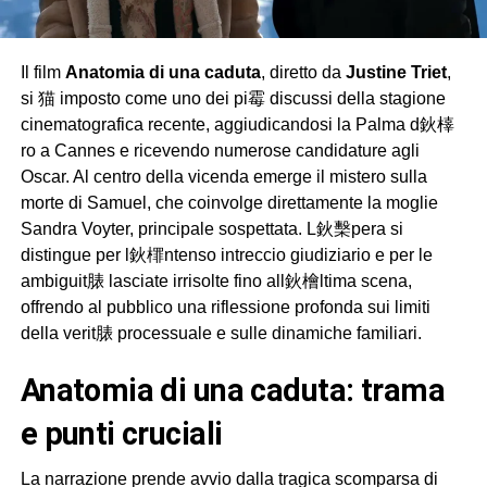
Il film
Anatomia di una caduta
, diretto da
Justine Triet
,
si 猫 imposto come uno dei pi霉 discussi della stagione
cinematografica recente, aggiudicandosi la Palma d鈥橭
ro a Cannes e ricevendo numerose candidature agli
Oscar. Al centro della vicenda emerge il mistero sulla
morte di Samuel, che coinvolge direttamente la moglie
Sandra Voyter, principale sospettata. L鈥檕pera si
distingue per l鈥檌ntenso intreccio giudiziario e per le
ambiguit脿 lasciate irrisolte fino all鈥檜ltima scena,
offrendo al pubblico una riflessione profonda sui limiti
della verit脿 processuale e sulle dinamiche familiari.
anatomia di una caduta: trama
e punti cruciali
La narrazione prende avvio dalla tragica scomparsa di