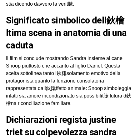
stia dicendo davvero la verit脿.
significato simbolico dell鈥檜
ltima scena in anatomia di una
caduta
Il film si conclude mostrando Sandra insieme al cane
Snoop piuttosto che accanto al figlio Daniel. Questa
scelta sottolinea tanto l鈥檌solamento emotivo della
protagonista quanto la funzione consolatoria
rappresentata dall鈥檃ffetto animale: Snoop simboleggia
infatti sia amore incondizionato sia possibilit脿 futura d鈥
檜na riconciliazione familiare.
dichiarazioni regista justine
triet su colpevolezza sandra