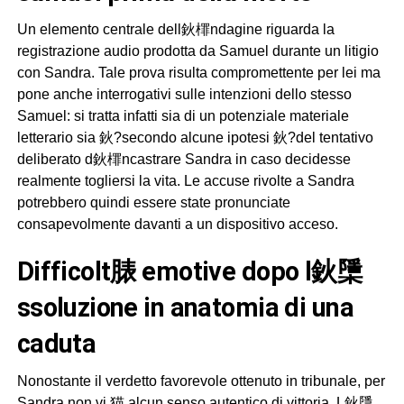
Un elemento centrale dell鈥檌ndagine riguarda la
registrazione audio prodotta da Samuel durante un litigio
con Sandra. Tale prova risulta compromettente per lei ma
pone anche interrogativi sulle intenzioni dello stesso
Samuel: si tratta infatti sia di un potenziale materiale
letterario sia 鈥?secondo alcune ipotesi 鈥?del tentativo
deliberato d鈥檌ncastrare Sandra in caso decidesse
realmente togliersi la vita. Le accuse rivolte a Sandra
potrebbero quindi essere state pronunciate
consapevolmente davanti a un dispositivo acceso.
difficolt脿 emotive dopo l鈥檃
ssoluzione in anatomia di una
caduta
Nonostante il verdetto favorevole ottenuto in tribunale, per
Sandra non vi 猫 alcun senso autentico di vittoria. L鈥檃