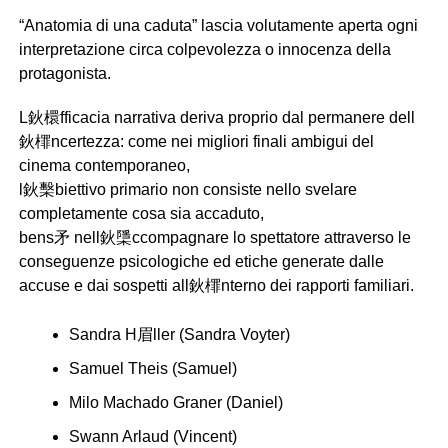
“Anatomia di una caduta” lascia volutamente aperta ogni
interpretazione circa colpevolezza o innocenza della
protagonista.
L鈥檈fficacia narrativa deriva proprio dal permanere dell
鈥檌ncertezza: come nei migliori finali ambigui del
cinema contemporaneo,
l鈥檕biettivo primario non consiste nello svelare
completamente cosa sia accaduto,
bens矛 nell鈥檃ccompagnare lo spettatore attraverso le
conseguenze psicologiche ed etiche generate dalle
accuse e dai sospetti all鈥檌nterno dei rapporti familiari.
Sandra H眉ller (Sandra Voyter)
Samuel Theis (Samuel)
Milo Machado Graner (Daniel)
Swann Arlaud (Vincent)