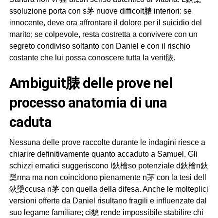
ssoluzione porta con s茅 nuove difficolt脿 interiori: se
innocente, deve ora affrontare il dolore per il suicidio del
marito; se colpevole, resta costretta a convivere con un
segreto condiviso soltanto con Daniel e con il rischio
costante che lui possa conoscere tutta la verit脿.
ambiguit脿 delle prove nel
processo anatomia di una
caduta
Nessuna delle prove raccolte durante le indagini riesce a
chiarire definitivamente quanto accaduto a Samuel. Gli
schizzi ematici suggeriscono l鈥檜so potenziale d鈥檜n鈥
檃rma ma non coincidono pienamente n茅 con la tesi dell
鈥檃ccusa n茅 con quella della difesa. Anche le molteplici
versioni offerte da Daniel risultano fragili e influenzate dal
suo legame familiare; ci貌 rende impossibile stabilire chi