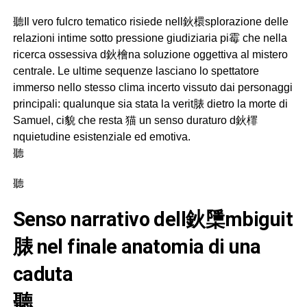
聽Il vero fulcro tematico risiede nell鈥檈splorazione delle
relazioni intime sotto pressione giudiziaria pi霉 che nella
ricerca ossessiva d鈥檜na soluzione oggettiva al mistero
centrale. Le ultime sequenze lasciano lo spettatore
immerso nello stesso clima incerto vissuto dai personaggi
principali: qualunque sia stata la verit脿 dietro la morte di
Samuel, ci貌 che resta 猫 un senso duraturo d鈥檌
nquietudine esistenziale ed emotiva.
聽
聽
senso narrativo dell鈥檃mbiguit
脿 nel finale anatomia di una
caduta
聽