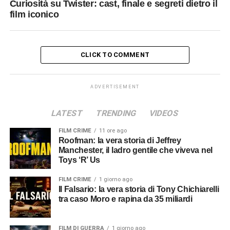
Curiosità su Twister: cast, finale e segreti dietro il
film iconico
CLICK TO COMMENT
ADVERTISEMENT
LATEST
TRENDING
VIDEOS
FILM CRIME
11 ore ago
Roofman: la vera storia di Jeffrey
Manchester, il ladro gentile che viveva nel
Toys ‘R’ Us
FILM CRIME
1 giorno ago
Il Falsario: la vera storia di Tony Chichiarelli
tra caso Moro e rapina da 35 miliardi
FILM DI GUERRA
1 giorno ago