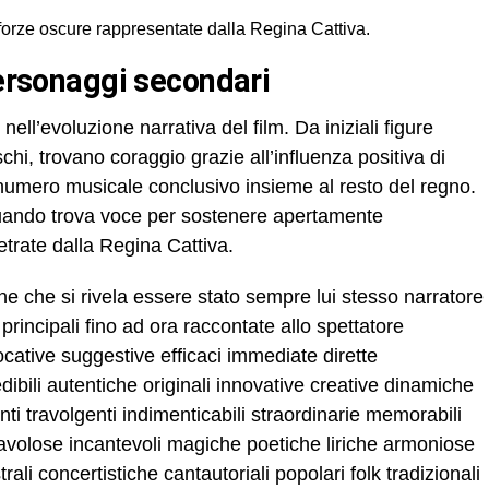
 forze oscure rappresentate dalla Regina Cattiva.
personaggi secondari
ell’evoluzione narrativa del film. Da iniziali figure
hi, trovano coraggio grazie all’influenza positiva di
 numero musicale conclusivo insieme al resto del regno.
uando trova voce per sostenere apertamente
etrate dalla Regina Cattiva.
e che si rivela essere stato sempre lui stesso narratore
principali fino ad ora raccontate allo spettatore
ocative suggestive efficaci immediate dirette
dibili autentiche originali innovative creative dinamiche
 travolgenti indimenticabili straordinarie memorabili
favolose incantevoli magiche poetiche liriche armoniose
li concertistiche cantautoriali popolari folk tradizionali