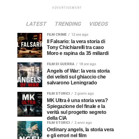
ADVERTISEMENT
LATEST
TRENDING
VIDEOS
FILM CRIME
12 ore ago
Il Falsario: la vera storia di
Tony Chichiarelli tra caso
Moro e rapina da 35 miliardi
FILM DI GUERRA
18 ore ago
Angels of War: la vera storia
dei velisti sul ghiaccio che
salvarono Leningrado
FILM STORICI
2 giorni ago
MK Ultra è una storia vera?
Spiegazione del finale e la
verità sul progetto segreto
della CIA
FILM STORICI
2 anni ago
Ordinary angels, la storia vera
e gli errori nel film