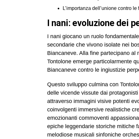
L’importanza dell’unione contro le
I nani: evoluzione dei 
I nani giocano un ruolo fondamentale n
secondarie che vivono isolate nei bosc
Biancaneve. Alla fine partecipano al
Tontolone emerge particolarmente q
Biancaneve contro le ingiustizie perp
Questo sviluppo culmina con Tontolon
delle vicende vissute dai protagonisti 
attraverso immagini visive potenti ev
coinvolgenti immersive realistiche cre
emozionanti commoventi appassionanti
epiche leggendarie storiche mitiche 
melodiose musicali sinfoniche orchestra