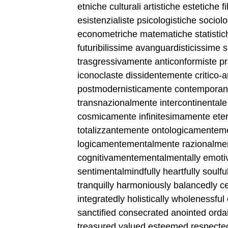
etniche culturali artistiche estetiche 
esistenzialiste psicologistiche sociolo
econometriche matematiche statistich
futuribilissime avanguardisticissime 
trasgressivamente anticonformiste pr
iconoclaste dissidentemente critico-a
postmodernisticamente contemporan
transnazionalmente intercontinental
cosmicamente infinitesimamente et
totalizzantemente ontologicamentem
logicamentementalmente razionalme
cognitivamentementalmentally emoti
sentimentalmindfully heartfully soulful
tranquilly harmoniously balancedly c
integratedly holistically wholenessful
sanctified consecrated anointed ord
treasured valued esteemed respected 