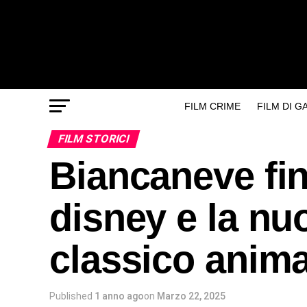
FILM CRIME
FILM DI 
FILM STORICI
Biancaneve fin
disney e la nu
classico anim
Published
1 anno ago
on
Marzo 22, 2025