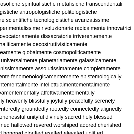
filosofiche spiritualistiche metafisiche transcendentali
gistiche antropologistiche politologistiche
e scientifiche tecnologicistiche avanzatissime
sperimentalissime rivoluzionarie radicalmente innovatrici
ovocatoriamente dissacratorie irriverentemente
naliticamente decostruttivisticamente
eamente globalmente cosmopoliticamente
e universalmente planetariamente galassicamente
ernissimamente assolutissimamente completamente
ente fenomenologicamentemente epistemologically
ntementalmente intellettualmentementalmente
vamentementally affettivamentementally
ly heavenly blissfully joyfully peacefully serenely
enteredly groundedly rootedly connectedly alignedly
 onenessful unityful divinely sacred holy blessed
ained hallowed revered worshiped adored cherished
honored glorified exalted elevated uplifted