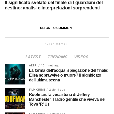
Il significato svelato del finale di I guardiani del
destino: analisi e interpretazioni sorprendenti
CLICK TO COMMENT
ADVERTISEMENT
LATEST
TRENDING
VIDEOS
ALTRI
10 minuti ago
La forma dell’acqua, spiegazione del finale:
Elisa sopravvive o muore? Il significato
dell’ultima scena
FILM CRIME
2 giorni ago
Roofman: la vera storia di Jeffrey
Manchester, il ladro gentile che viveva nel
Toys ‘R’ Us
FILM CRIME
3 giorni ago