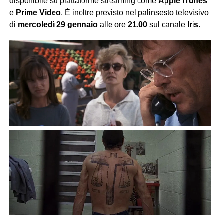
disponibile su piattaforme streaming come
Apple iTunes
e
Prime Video
. È inoltre previsto nel palinsesto televisivo
di
mercoledì 29 gennaio
alle ore
21.00
sul canale
Iris
.