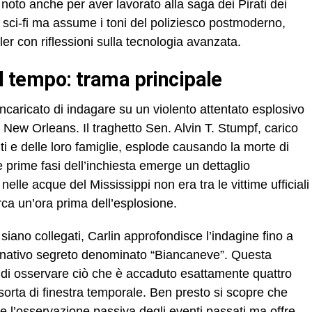
 noto anche per aver lavorato alla saga dei Pirati dei
e sci-fi ma assume i toni del poliziesco postmoderno,
ler con riflessioni sulla tecnologia avanzata.
 il tempo: trama principale
ncaricato di indagare su un violento attentato esplosivo
New Orleans. Il traghetto Sen. Alvin T. Stumpf, carico
iti e delle loro famiglie, esplode causando la morte di
 prime fasi dell’inchiesta emerge un dettaglio
elle acque del Mississippi non era tra le vittime ufficiali
irca un’ora prima dell’esplosione.
siano collegati, Carlin approfondisce l’indagine fino a
ernativo segreto denominato “Biancaneve”. Questa
i di osservare ciò che è accaduto esattamente quattro
 sorta di finestra temporale. Ben presto si scopre che
 l’osservazione passiva degli eventi passati ma offre