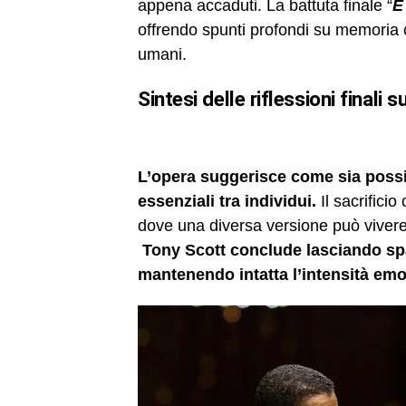
appena accaduti. La battuta finale “
È
offrendo spunti profondi su memoria co
umani.
sintesi delle riflessioni finali 
L’opera suggerisce come sia possib
essenziali tra individui.
Il sacrifici
dove una diversa versione può vivere 
Tony Scott conclude lasciando spa
mantenendo intatta l’intensità emot