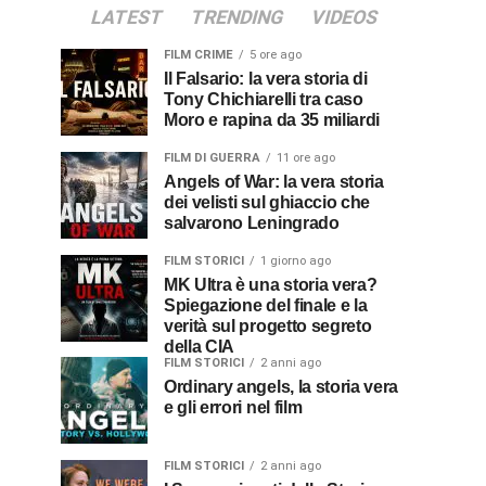
LATEST
TRENDING
VIDEOS
FILM CRIME
5 ore ago
Il Falsario: la vera storia di
Tony Chichiarelli tra caso
Moro e rapina da 35 miliardi
FILM DI GUERRA
11 ore ago
Angels of War: la vera storia
dei velisti sul ghiaccio che
salvarono Leningrado
FILM STORICI
1 giorno ago
MK Ultra è una storia vera?
Spiegazione del finale e la
verità sul progetto segreto
della CIA
FILM STORICI
2 anni ago
Ordinary angels, la storia vera
e gli errori nel film
FILM STORICI
2 anni ago