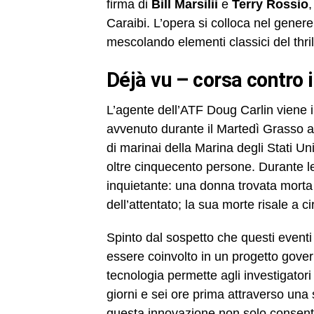
firma di
Bill Marsilii
e
Terry Rossio
,
Caraibi. L’opera si colloca nel gener
mescolando elementi classici del thril
déjà vu – corsa contro
L’agente dell’ATF Doug Carlin viene i
avvenuto durante il Martedì Grasso a 
di marinai della Marina degli Stati Un
oltre cinquecento persone. Durante le
inquietante: una donna trovata morta n
dell’attentato; la sua morte risale a c
Spinto dal sospetto che questi eventi 
essere coinvolto in un progetto gov
tecnologia permette agli investigator
giorni e sei ore prima attraverso una
questa innovazione non solo consente