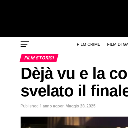
FILM CRIME
FILM DI 
FILM STORICI
Dèjà vu e la co
svelato il final
Published
1 anno ago
on
Maggio 28, 2025