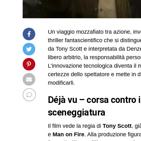
Un viaggio mozzafiato tra azione, inv
thriller fantascientifico che si disting
da Tony Scott e interpretata da Denz
libero arbitrio, la responsabilità pers
L’innovazione tecnologica diventa il
certezze dello spettatore e mette in d
modificarli.
déjà vu – corsa contro il tempo: regia, produzione e
sceneggiatura
Il film vede la regia di
Tony Scott
, g
e
Man on Fire
. Alla produzione figu