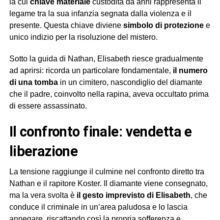
la cui
chiave materiale
custodita da anni rappresenta il
legame tra la sua infanzia segnata dalla violenza e il
presente. Questa chiave diviene
simbolo di protezione
e
unico indizio per la risoluzione del mistero.
Sotto la guida di Nathan, Elisabeth riesce gradualmente
ad aprirsi: ricorda un particolare fondamentale,
il numero
di una tomba
in un cimitero, nascondiglio del diamante
che il padre, coinvolto nella rapina, aveva occultato prima
di essere assassinato.
il confronto finale: vendetta e
liberazione
La tensione raggiunge il culmine nel confronto diretto tra
Nathan e il rapitore Koster. Il diamante viene consegnato,
ma la vera svolta è
il gesto imprevisto di Elisabeth
, che
conduce il criminale in un’area paludosa e lo lascia
annegare, riscattando così la propria sofferenza e