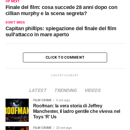
UP NEXT
Finale del film: cosa succede 28 anni dopo con
cillian murphy e la scena segreta?
DON'T MISS
Capitan phillips: spiegazione del finale del film
sull’attacco in mare aperto
CLICK TO COMMENT
ADVERTISEMENT
LATEST
TRENDING
VIDEOS
FILM CRIME
5 ore ago
Roofman: la vera storia di Jeffrey
Manchester, il ladro gentile che viveva nel
Toys ‘R’ Us
FILM CRIME
23 ore ago