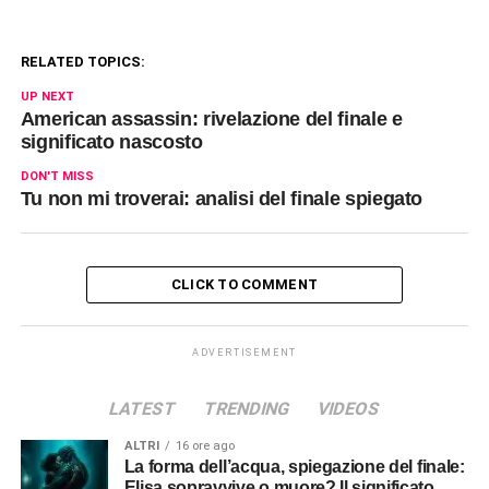
RELATED TOPICS:
UP NEXT
American assassin: rivelazione del finale e
significato nascosto
DON'T MISS
Tu non mi troverai: analisi del finale spiegato
CLICK TO COMMENT
ADVERTISEMENT
LATEST
TRENDING
VIDEOS
ALTRI
16 ore ago
La forma dell’acqua, spiegazione del finale:
Elisa sopravvive o muore? Il significato