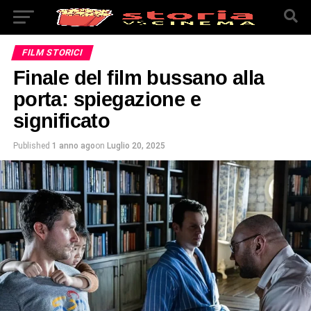
FILM STORICI
Finale del film bussano alla
porta: spiegazione e
significato
Published
1 anno ago
on
Luglio 20, 2025