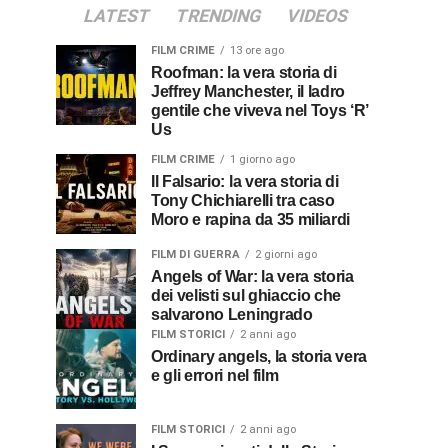
LATEST
TRENDING
VIDEOS
FILM CRIME
13 ore ago
Roofman: la vera storia di
Jeffrey Manchester, il ladro
gentile che viveva nel Toys ‘R’
Us
FILM CRIME
1 giorno ago
Il Falsario: la vera storia di
Tony Chichiarelli tra caso
Moro e rapina da 35 miliardi
FILM DI GUERRA
2 giorni ago
Angels of War: la vera storia
dei velisti sul ghiaccio che
salvarono Leningrado
FILM STORICI
2 anni ago
Ordinary angels, la storia vera
e gli errori nel film
FILM STORICI
2 anni ago