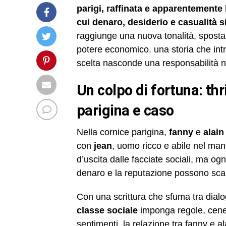
parigi, raffinata e apparentemente 
cui denaro, desiderio e casualità 
raggiunge una nuova tonalità, spostan
potere economico. una storia che intre
scelta nasconde una responsabilità n
un colpo di fortuna: thriller morale tra eros, borghesia
parigina e caso
Nella cornice parigina,
fanny
e
alain
con
jean
, uomo ricco e abile nel mant
d’uscita dalle facciate sociali, ma og
denaro e la reputazione possono scambi
Con una scrittura che sfuma tra dialo
classe sociale
imponga regole, cene e
sentimenti. la relazione tra fanny e