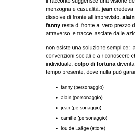
il racconto suggerisce una visione del
menzogna e casualità.
jean
credeva d
dissolve di fronte all’imprevisto.
alain
fanny
resta di fronte al vero prezzo d
attraverso le tracce lasciate dalle azi
non esiste una soluzione semplice: la 
convenzioni sociali e a riconoscere c
individuale.
colpo di fortuna
diventa 
tempo presente, dove nulla può garant
fanny (personaggio)
alain (personaggio)
jean (personaggio)
camille (personaggio)
lou de Laâge (attore)