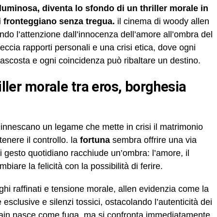
luminosa, diventa lo sfondo di un thriller morale in
si fronteggiano senza tregua.
il cinema di woody allen
do l’attenzione dall’innocenza dell’amore all’ombra del
ccia rapporti personali e una crisi etica, dove ogni
ascosta e ogni coincidenza può ribaltare un destino.
innescano un legame che mette in crisi il matrimonio
enere il controllo. la
fortuna
sembra offrire una via
ni gesto quotidiano racchiude un’ombra: l’amore, il
are la felicità con la possibilità di ferire.
ghi raffinati e tensione morale, allen evidenzia come la
sclusive e silenzi tossici, ostacolando l’autenticità dei
 alain nasce come fuga, ma si confronta immediatamente