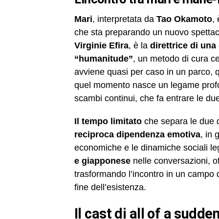
Mari
, interpretata da
Tao Okamoto
,
che sta preparando un nuovo spettaco
Virginie Efira
, è la
direttrice di una
“humanitude”
, un metodo di cura cen
avviene quasi per caso in un parco, 
quel momento nasce un legame profon
scambi continui, che fa entrare le due 
Il tempo limitato
che separa le due d
reciproca dipendenza emotiva
, in 
economiche e le dinamiche sociali lega
e giapponese
nelle conversazioni, of
trasformando l’incontro in un campo di
fine dell’esistenza.
il cast di all of a sudde