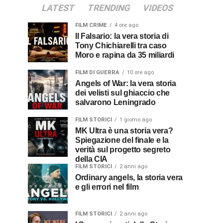
LATEST
TRENDING
VIDEOS
FILM CRIME
4 ore ago
Il Falsario: la vera storia di
Tony Chichiarelli tra caso
Moro e rapina da 35 miliardi
FILM DI GUERRA
10 ore ago
Angels of War: la vera storia
dei velisti sul ghiaccio che
salvarono Leningrado
FILM STORICI
1 giorno ago
MK Ultra è una storia vera?
Spiegazione del finale e la
verità sul progetto segreto
della CIA
FILM STORICI
2 anni ago
Ordinary angels, la storia vera
e gli errori nel film
FILM STORICI
2 anni ago