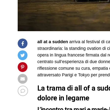
all at a sudden
arriva al festival d
straordinaria: la standing ovation di 
opera in lingua francese firmata dal
centrato sull’esperienza di due donne
riflessione comune su cura, empatia
attraversato Parigi e Tokyo per pren
la trama di all of a sudden: un incontro che trasforma il
dolore in legame
l’incontro tra mari e marie-