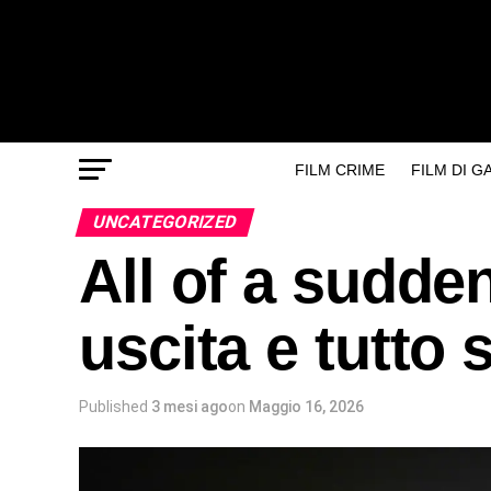
FILM CRIME
FILM DI 
UNCATEGORIZED
All of a sudden
uscita e tutto s
Published
3 mesi ago
on
Maggio 16, 2026