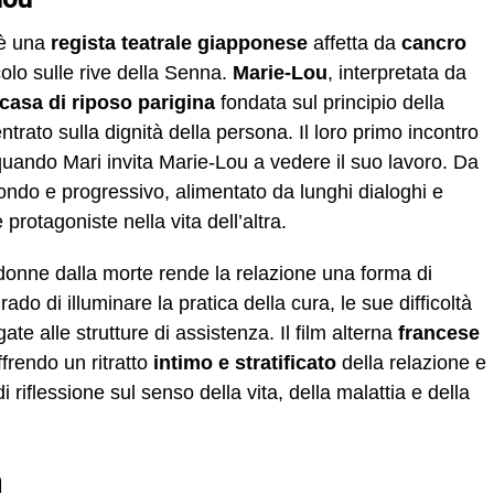
 è una
regista teatrale giapponese
affetta da
cancro
lo sulle rive della Senna.
Marie-Lou
, interpretata da
 casa di riposo parigina
fondata sul principio della
trato sulla dignità della persona. Il loro primo incontro
quando Mari invita Marie-Lou a vedere il suo lavoro. Da
do e progressivo, alimentato da lunghi dialoghi e
protagoniste nella vita dell’altra.
onne dalla morte rende la relazione una forma di
grado di illuminare la pratica della cura, le sue difficoltà
te alle strutture di assistenza. Il film alterna
francese
frendo un ritratto
intimo e stratificato
della relazione e
 riflessione sul senso della vita, della malattia e della
n