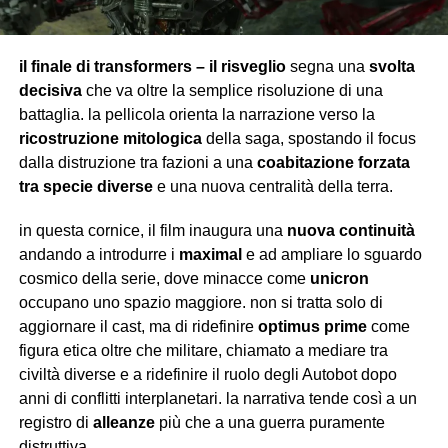
il finale di transformers – il risveglio
segna una
svolta
decisiva
che va oltre la semplice risoluzione di una
battaglia. la pellicola orienta la narrazione verso la
ricostruzione mitologica
della saga, spostando il focus
dalla distruzione tra fazioni a una
coabitazione forzata
tra specie diverse
e una nuova centralità della terra.
in questa cornice, il film inaugura una
nuova continuità
andando a introdurre i
maximal
e ad ampliare lo sguardo
cosmico della serie, dove minacce come
unicron
occupano uno spazio maggiore. non si tratta solo di
aggiornare il cast, ma di ridefinire
optimus prime
come
figura etica oltre che militare, chiamato a mediare tra
civiltà diverse e a ridefinire il ruolo degli Autobot dopo
anni di conflitti interplanetari. la narrativa tende così a un
registro di
alleanze
più che a una guerra puramente
distruttiva.