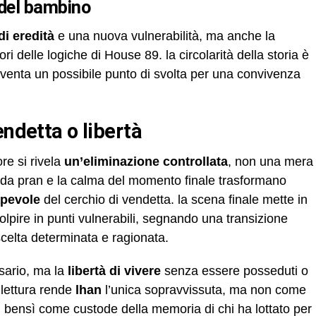
 del bambino
di eredità
e una nuova vulnerabilità, ma anche la
ori delle logiche di House 89. la circolarità della storia è
iventa un possibile punto di svolta per una convivenza
endetta o libertà
ore si rivela
un’eliminazione controllata
, non una mera
ite da pran e la calma del momento finale trasformano
apevole
del cerchio di vendetta. la scena finale mette in
olpire in punti vulnerabili, segnando una transizione
celta determinata e ragionata.
rsario, ma la
libertà di vivere
senza essere posseduti o
a lettura rende
lhan
l’unica sopravvissuta, ma non come
, bensì come custode della memoria di chi ha lottato per