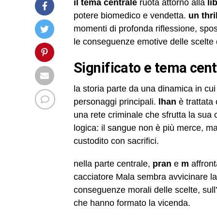
il tema centrale
ruota attorno alla
li
potere biomedico e vendetta.
un thri
momenti di profonda riflessione, spost
le conseguenze emotive delle scelte d
significato e tema cent
la storia parte da una dinamica in cu
personaggi principali.
lhan
è trattat
una rete criminale che sfrutta la sua c
logica: il sangue non è più merce, m
custodito con sacrifici.
nella parte centrale,
pran
e
m
affront
cacciatore Mala sembra avvicinare la f
conseguenze morali delle scelte, sull’
che hanno formato la vicenda.