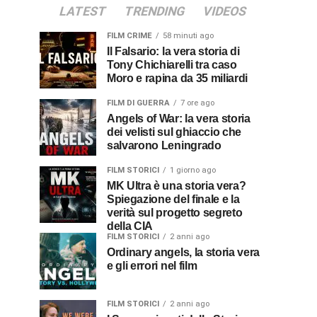
LATEST
TRENDING
VIDEOS
FILM CRIME
58 minuti ago
Il Falsario: la vera storia di
Tony Chichiarelli tra caso
Moro e rapina da 35 miliardi
FILM DI GUERRA
7 ore ago
Angels of War: la vera storia
dei velisti sul ghiaccio che
salvarono Leningrado
FILM STORICI
1 giorno ago
MK Ultra è una storia vera?
Spiegazione del finale e la
verità sul progetto segreto
della CIA
FILM STORICI
2 anni ago
Ordinary angels, la storia vera
e gli errori nel film
FILM STORICI
2 anni ago