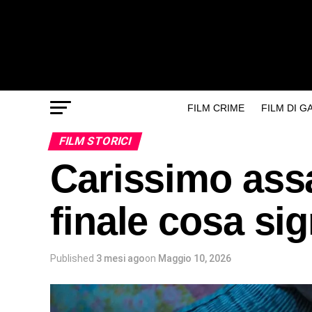
FILM CRIME
FILM DI 
FILM STORICI
Carissimo ass
finale cosa sign
Published
3 mesi ago
on
Maggio 10, 2026