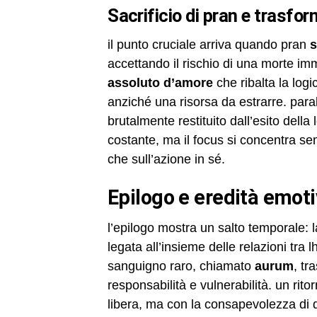
sacrificio di pran e trasf
il punto cruciale arriva quando pran
s
accettando il rischio di una morte im
assoluto d’amore
che ribalta la logi
anziché una risorsa da estrarre. para
brutalmente restituito dall’esito dell
costante, ma il focus si concentra sem
che sull’azione in sé.
epilogo e eredità emot
l’epilogo mostra un salto temporale:
legata all’insieme delle relazioni tra 
sanguigno raro, chiamato
aurum
, tr
responsabilità e vulnerabilità. un ri
libera, ma con la consapevolezza di 