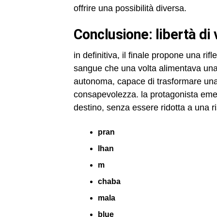
offrire una possibilità diversa.
conclusione: libertà d
in definitiva, il finale propone una rif
sangue che una volta alimentava una r
autonoma, capace di trasformare una 
consapevolezza. la protagonista eme
destino, senza essere ridotta a una r
pran
lhan
m
chaba
mala
blue