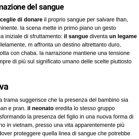
ormazione del sangue
ceglie di donare
il proprio sangue per salvare lhan,
minente. la scena mette in primo piano un gesto
ca iniziale di sfruttamento:
il sangue
diventa
un legame
llelamente, m affronta un destino altrettanto duro,
a lotta con chaba. la narrazione mantiene una tensione
pre di più sul significato umano delle scelte piuttosto
iva
 la trama suggerisce che la presenza del bambino sia
lhan e pran.
il neonato
eredita lo stesso gruppo
asformando la presenza del figlio in una nuova forma di
torno in vietnam, presso una vita apparentemente più
dover proteggere quella linea di sangue che potrebbe