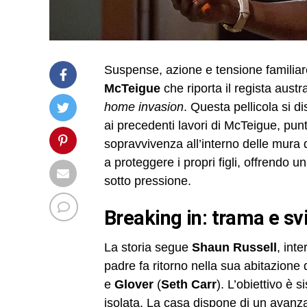
Suspense, azione e tensione familiare
McTeigue
che riporta il regista aust
home invasion
. Questa pellicola si d
ai precedenti lavori di McTeigue, punt
sopravvivenza all’interno delle mura
a proteggere i propri figli, offrendo u
sotto pressione.
breaking in: trama e s
La storia segue
Shaun Russell
, int
padre fa ritorno nella sua abitazione d
e
Glover
(
Seth Carr
). L’obiettivo è 
isolata. La casa dispone di un avanza