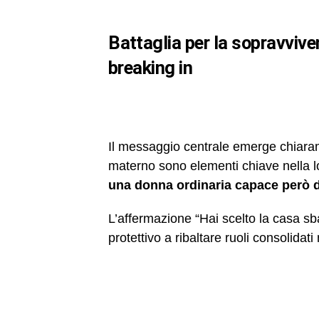
battaglia per la sopravvivenza e valore simbolico della casa in
breaking in
Il messaggio centrale emerge chiaramen
materno sono elementi chiave nella lo
una donna ordinaria capace però di 
L’affermazione “Hai scelto la casa sba
protettivo a ribaltare ruoli consolidati 