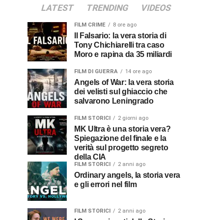
LATEST
TRENDING
VIDEOS
FILM CRIME
8 ore ago
Il Falsario: la vera storia di
Tony Chichiarelli tra caso
Moro e rapina da 35 miliardi
FILM DI GUERRA
14 ore ago
Angels of War: la vera storia
dei velisti sul ghiaccio che
salvarono Leningrado
FILM STORICI
2 giorni ago
MK Ultra è una storia vera?
Spiegazione del finale e la
verità sul progetto segreto
della CIA
FILM STORICI
2 anni ago
Ordinary angels, la storia vera
e gli errori nel film
FILM STORICI
2 anni ago