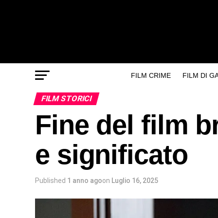
FILM CRIME
FILM DI 
FILM STORICI
Fine del film 
e significato
Published
1 anno ago
on
Luglio 16, 2025