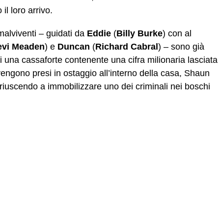
l loro arrivo.
 malviventi – guidati da
Eddie
(
Billy Burke
) con al
evi Meaden
) e
Duncan
(
Richard Cabral
) – sono già
 di una cassaforte contenente una cifra milionaria lasciata
engono presi in ostaggio all’interno della casa, Shaun
riuscendo a immobilizzare uno dei criminali nei boschi