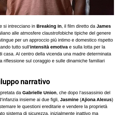
 si intrecciano in
Breaking In
, il film diretto da
James
raliano alle atmosfere claustrofobiche tipiche del genere
istingue per un approccio più intimo e domestico rispetto
ando tutto sull’
intensità emotiva
e sulla lotta per la
 di casa. Al centro della vicenda una madre determinata
na riflessione sul coraggio e sulle dinamiche familiari
viluppo narrativo
erpretata da
Gabrielle Union
, che dopo l’assassinio del
’infanzia insieme ai due figli,
Jasmine
(
Ajiona Alexus
)
sistemare le questioni ereditarie e vendere la proprietà
to sistema di sicurezza, inizialmente inattivo ma