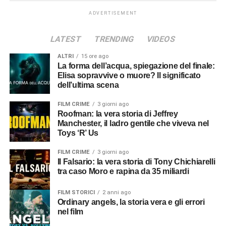
ADVERTISEMENT
LATEST
TRENDING
VIDEOS
ALTRI
15 ore ago
La forma dell’acqua, spiegazione del finale:
Elisa sopravvive o muore? Il significato
dell’ultima scena
FILM CRIME
3 giorni ago
Roofman: la vera storia di Jeffrey
Manchester, il ladro gentile che viveva nel
Toys ‘R’ Us
FILM CRIME
3 giorni ago
Il Falsario: la vera storia di Tony Chichiarelli
tra caso Moro e rapina da 35 miliardi
FILM STORICI
2 anni ago
Ordinary angels, la storia vera e gli errori
nel film