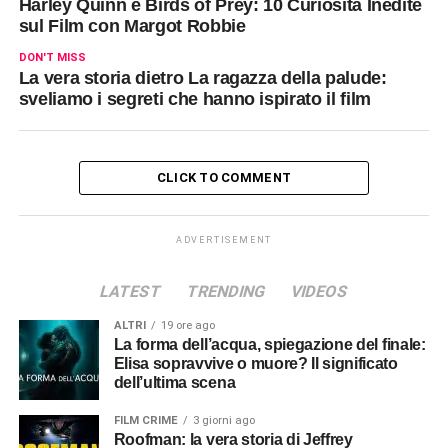
Harley Quinn e Birds of Prey: 10 Curiosità Inedite
sul Film con Margot Robbie
DON'T MISS
La vera storia dietro La ragazza della palude:
sveliamo i segreti che hanno ispirato il film
CLICK TO COMMENT
ADVERTISEMENT
LATEST
TRENDING
VIDEOS
ALTRI
19 ore ago
La forma dell’acqua, spiegazione del finale:
Elisa sopravvive o muore? Il significato
dell’ultima scena
FILM CRIME
3 giorni ago
Roofman: la vera storia di Jeffrey