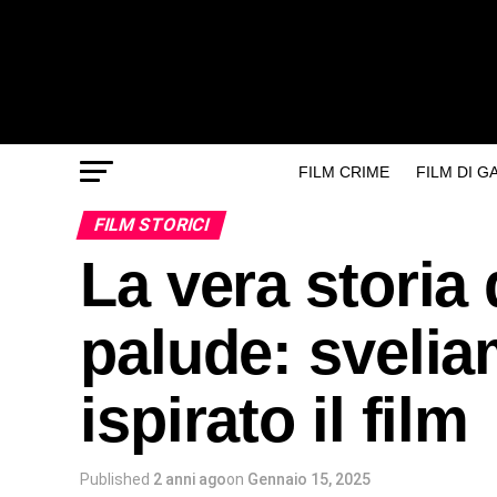
FILM CRIME
FILM DI 
FILM STORICI
La vera storia 
palude: svelia
ispirato il film
Published
2 anni ago
on
Gennaio 15, 2025