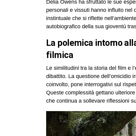
Delia Owens ha sfruttato le sue esper
personali e vissuti hanno influito nel
instintuale che si riflette nell’ambie
autobiografico della sua gioventù trasc
La polemica intorno alla storia reale e alla trasposizione
filmica
Le similitudini tra la storia del film 
dibattito. La questione dell’omicidio 
coinvolto, pone interrogativi sul rispe
Queste complessità gettano ulteriore 
che continua a sollevare riflessioni sull