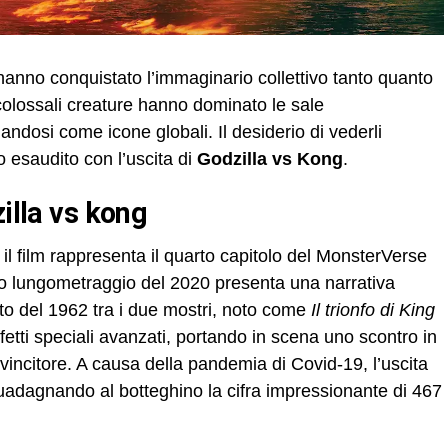
anno conquistato l’immaginario collettivo tanto quanto
olossali creature hanno dominato le sale
ndosi come icone globali. Il desiderio di vederli
o esaudito con l’uscita di
Godzilla vs Kong
.
zilla vs kong
, il film rappresenta il quarto capitolo del MonsterVerse
o lungometraggio del 2020 presenta una narrativa
nto del 1962 tra i due mostri, noto come
Il trionfo di King
effetti speciali avanzati, portando in scena uno scontro in
incitore. A causa della pandemia di Covid-19, l’uscita
 guadagnando al botteghino la cifra impressionante di 467