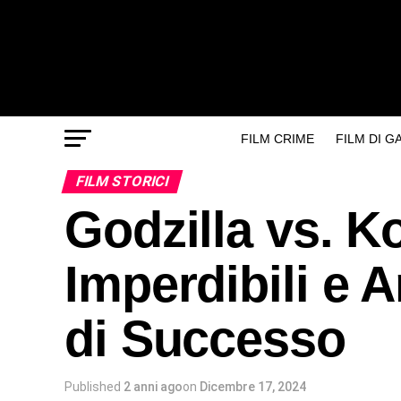
FILM CRIME
FILM DI 
FILM STORICI
Godzilla vs. K
Imperdibili e A
di Successo
Published
2 anni ago
on
Dicembre 17, 2024