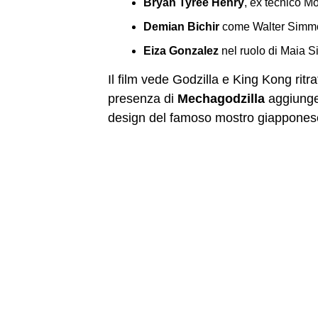
Bryan Tyree Henry
, ex tecnico M
Demian Bichir
come Walter Simm
Eiza Gonzalez
nel ruolo di Maia 
Il film vede Godzilla e King Kong ritra
presenza di
Mechagodzilla
aggiunge 
design del famoso mostro giappones