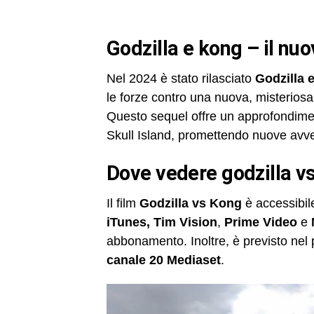
godzilla e kong – il nu
Nel 2024 è stato rilasciato
Godzilla 
le forze contro una nuova, misteriosa
Questo sequel offre un approfondiment
Skull Island, promettendo nuove avv
dove vedere godzilla v
Il film
Godzilla vs Kong
è accessibil
iTunes, Tim Vision
,
Prime Video
e
abbonamento. Inoltre, è previsto nel p
canale 20 Mediaset
.