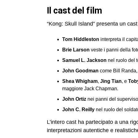
il cast del film
“Kong: Skull Island” presenta un cast s
Tom Hiddleston
interpreta il cap
Brie Larson
veste i panni della f
Samuel L. Jackson
nel ruolo del 
John Goodman
come Bill Randa,
Shea Whigham
,
Jing Tian
, e
Tob
maggiore Jack Chapman.
John Ortiz
nei panni del superviso
John C. Reilly
nel ruolo del solda
L’intero cast ha partecipato a una rigo
interpretazioni autentiche e realistich