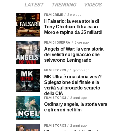
LATEST
TRENDING
VIDEOS
FILM CRIME
2 ore ago
Il Falsario: la vera storia di
Tony Chichiarelli tra caso
Moro e rapina da 35 miliardi
FILM DI GUERRA
8 ore ago
Angels of War: la vera storia
dei velisti sul ghiaccio che
salvarono Leningrado
FILM STORICI
1 giorno ago
MK Ultra è una storia vera?
Spiegazione del finale e la
verità sul progetto segreto
della CIA
FILM STORICI
2 anni ago
Ordinary angels, la storia vera
e gli errori nel film
FILM STORICI
2 anni ago