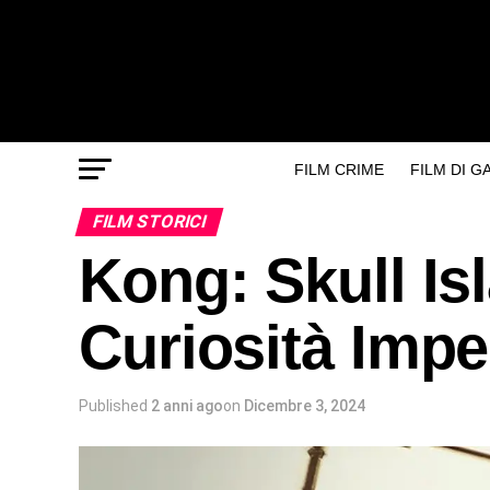
FILM CRIME
FILM DI 
FILM STORICI
Kong: Skull Is
Curiosità Imper
Published
2 anni ago
on
Dicembre 3, 2024