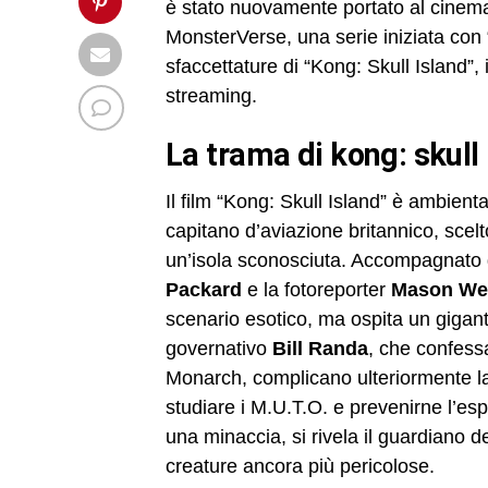
è stato nuovamente portato al cinema
MonsterVerse, una serie iniziata con 
sfaccettature di “Kong: Skull Island”, 
streaming.
la trama di kong: skull
Il film “Kong: Skull Island” è ambien
capitano d’aviazione britannico, scel
un’isola sconosciuta. Accompagnato da
Packard
e la fotoreporter
Mason We
scenario esotico, ma ospita un gigante
governativo
Bill Randa
, che confess
Monarch, complicano ulteriormente la
studiare i M.U.T.O. e prevenirne l’e
una minaccia, si rivela il guardiano d
creature ancora più pericolose.