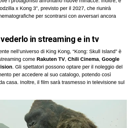
ove i protagonisti affrontano nuove minacce. Inoltre, è
zilla x Kong 3”, previsto per il 2027, che riunirà
nematografiche per scontrarsi con avversari ancora
ve vederlo in streaming e in tv
te nell’universo di King Kong, “Kong: Skull Island” è
i streaming come
Rakuten TV
,
Chili Cinema
,
Google
ision
. Gli spettatori possono optare per il noleggio del
amento per accedere al suo catalogo, potendo così
casa. Inoltre, il film sarà trasmesso in televisione sul