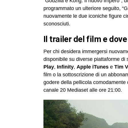
“Godzilla e Kong: Il nuovo impero”, d
programmato un ulteriore seguito, “God
nuovamente le due iconiche figure ci
sconosciuti.
il trailer del film e do
Per chi desidera immergersi nuovamen
disponibile su diverse piattaforme d
Play
,
Infinity
,
Apple iTunes
e
Tim V
film o la sottoscrizione di un abbon
godere della pellicola comodamente da 
canale 20 Mediaset alle ore 21:00.