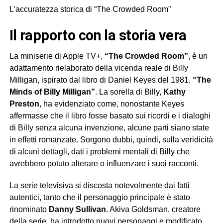
L’accuratezza storica di “The Crowded Room”
Il rapporto con la storia vera
La miniserie di Apple TV+,
“The Crowded Room”
, è un
adattamento rielaborato della vicenda reale di Billy
Milligan, ispirato dal libro di Daniel Keyes del 1981,
“The
Minds of Billy Milligan”
. La sorella di Billy,
Kathy
Preston
, ha evidenziato come, nonostante Keyes
affermasse che il libro fosse basato sui ricordi e i dialoghi
di Billy senza alcuna invenzione, alcune parti siano state
in effetti romanzate. Sorgono dubbi, quindi, sulla veridicità
di alcuni dettagli, dati i problemi mentali di Billy che
avrebbero potuto alterare o influenzare i suoi racconti.
La serie televisiva si discosta notevolmente dai fatti
autentici, tanto che il personaggio principale è stato
rinominato
Danny Sullivan
. Akiva Goldsman, creatore
della serie, ha introdotto nuovi personaggi e modificato