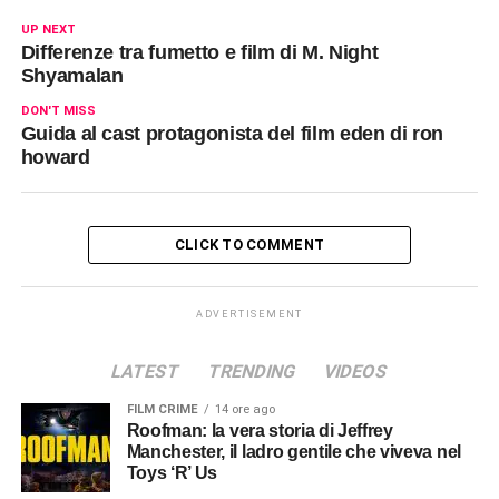
UP NEXT
Differenze tra fumetto e film di M. Night
Shyamalan
DON'T MISS
Guida al cast protagonista del film eden di ron
howard
CLICK TO COMMENT
ADVERTISEMENT
LATEST
TRENDING
VIDEOS
FILM CRIME
14 ore ago
Roofman: la vera storia di Jeffrey
Manchester, il ladro gentile che viveva nel
Toys ‘R’ Us