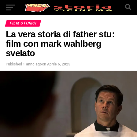
FILM STORICI
La vera storia di father stu:
film con mark wahlberg
svelato
Published
1 anno ago
on
Aprile 6, 2025