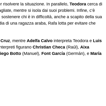
r risolvere la situazione. In parallelo,
Teodora
cerca di
bagliate, mentre si isola dai suoi problemi. Infine, c’è
o sostenere chi è in difficoltà, anche a scapito della sua
ia di una ragazza araba, Rafa lotta per evitare che
 Cruz
, mentre
Adelfa Calvo
interpreta Teodora e
Luis
interpreti figurano
Christian Checa
(Raúl),
Aixa
iego Botto
(Manuel),
Font García
(Germán), e
María