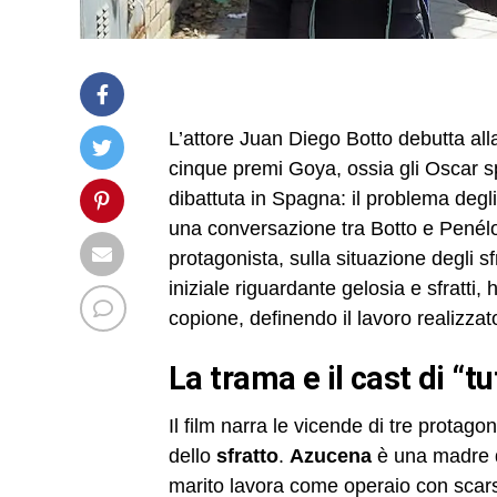
L’attore Juan Diego Botto debutta alla
cinque premi Goya, ossia gli Oscar sp
dibattuta in Spagna: il problema degli
una conversazione tra Botto e Penélop
protagonista, sulla situazione degli 
iniziale riguardante gelosia e sfratti,
copione, definendo il lavoro realizzato
la trama e il cast di “t
Il film narra le vicende di tre protago
dello
sfratto
.
Azucena
è una madre d
marito lavora come operaio con scars