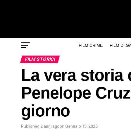
FILM CRIME
FILM DI 
FILM STORICI
La vera storia 
Penelope Cruz:
giorno
Published
2 anni ago
on
Gennaio 15, 2025