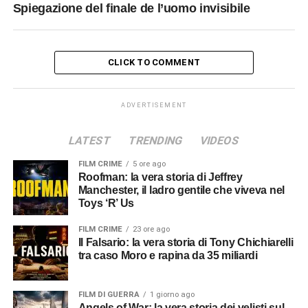
Spiegazione del finale de l’uomo invisibile
CLICK TO COMMENT
ADVERTISEMENT
LATEST
TRENDING
VIDEOS
FILM CRIME
5 ore ago
Roofman: la vera storia di Jeffrey
Manchester, il ladro gentile che viveva nel
Toys ‘R’ Us
FILM CRIME
23 ore ago
Il Falsario: la vera storia di Tony Chichiarelli
tra caso Moro e rapina da 35 miliardi
FILM DI GUERRA
1 giorno ago
Angels of War: la vera storia dei velisti sul