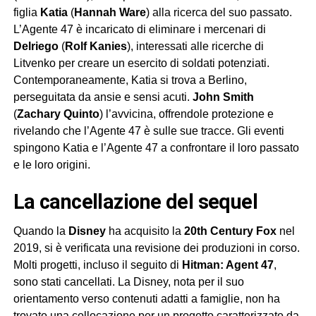
figlia
Katia
(
Hannah Ware
) alla ricerca del suo passato.
L’Agente 47 è incaricato di eliminare i mercenari di
Delriego
(
Rolf Kanies
), interessati alle ricerche di
Litvenko per creare un esercito di soldati potenziati.
Contemporaneamente, Katia si trova a Berlino,
perseguitata da ansie e sensi acuti.
John Smith
(
Zachary Quinto
) l’avvicina, offrendole protezione e
rivelando che l’Agente 47 è sulle sue tracce. Gli eventi
spingono Katia e l’Agente 47 a confrontare il loro passato
e le loro origini.
la cancellazione del sequel
Quando la
Disney
ha acquisito la
20th Century Fox
nel
2019, si è verificata una revisione dei produzioni in corso.
Molti progetti, incluso il seguito di
Hitman: Agent 47
,
sono stati cancellati. La Disney, nota per il suo
orientamento verso contenuti adatti a famiglie, non ha
trovato una collocazione per un progetto caratterizzato da