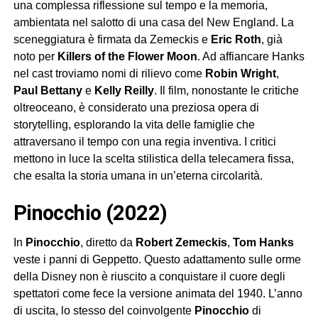
una complessa riflessione sul tempo e la memoria,
ambientata nel salotto di una casa del New England. La
sceneggiatura è firmata da Zemeckis e
Eric Roth
, già
noto per
Killers of the Flower Moon
. Ad affiancare Hanks
nel cast troviamo nomi di rilievo come
Robin Wright
,
Paul Bettany
e
Kelly Reilly
. Il film, nonostante le critiche
oltreoceano, è considerato una preziosa opera di
storytelling, esplorando la vita delle famiglie che
attraversano il tempo con una regia inventiva. I critici
mettono in luce la scelta stilistica della telecamera fissa,
che esalta la storia umana in un’eterna circolarità.
pinocchio (2022)
In
Pinocchio
, diretto da
Robert Zemeckis
,
Tom Hanks
veste i panni di Geppetto. Questo adattamento sulle orme
della Disney non è riuscito a conquistare il cuore degli
spettatori come fece la versione animata del 1940. L’anno
di uscita, lo stesso del coinvolgente
Pinocchio
di