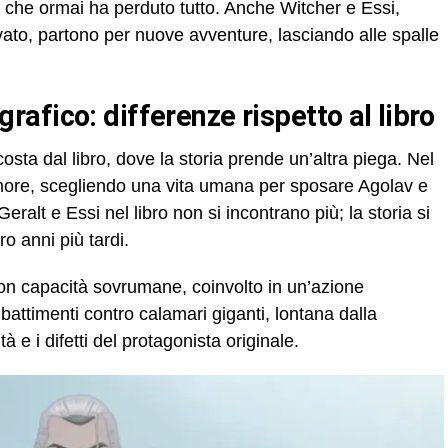
do che ormai ha perduto tutto. Anche Witcher e Essi,
to, partono per nuove avventure, lasciando alle spalle
afico: differenze rispetto al libro
sta dal libro, dove la storia prende un’altra piega. Nel
 amore, scegliendo una vita umana per sposare Agolav e
eralt e Essi nel libro non si incontrano più; la storia si
o anni più tardi.
 con capacità sovrumane, coinvolto in un’azione
attimenti contro calamari giganti, lontana dalla
à e i difetti del protagonista originale.