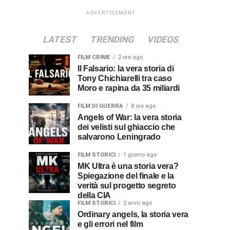
ADVERTISEMENT
LATEST
TRENDING
VIDEOS
FILM CRIME
2 ore ago
Il Falsario: la vera storia di
Tony Chichiarelli tra caso
Moro e rapina da 35 miliardi
FILM DI GUERRA
8 ore ago
Angels of War: la vera storia
dei velisti sul ghiaccio che
salvarono Leningrado
FILM STORICI
1 giorno ago
MK Ultra è una storia vera?
Spiegazione del finale e la
verità sul progetto segreto
della CIA
FILM STORICI
2 anni ago
Ordinary angels, la storia vera
e gli errori nel film