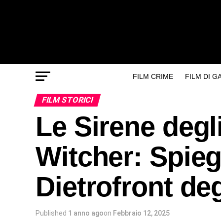
FILM CRIME
FILM DI 
FILM STORICI
Le Sirene degl
Witcher: Spieg
Dietrofront deg
Published
1 anno ago
on
Febbraio 12, 2025