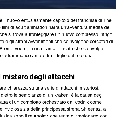
è il nuovo entusiasmante capitolo del franchise di The
 film di adult animation narra un’avventura inedita del
r che si trova a fronteggiare un nuovo complesso intrigo
e e gli strani avvenimenti che coinvolgono cercatori di
Bremervoord, in una trama intricata che coinvolge
melodrammatico amore tra il figlio del re e una
il mistero degli attacchi
fare chiarezza su una serie di attacchi misteriosi.
ietro le sembianze di un kraken, è la causa degli
 tratta di un complotto orchestrato dal Vodnik come
 invidiosa zia della principessa sirena Sh’eenaz, a
lusina sono il re Agolav, che tenta di “ragionare” con