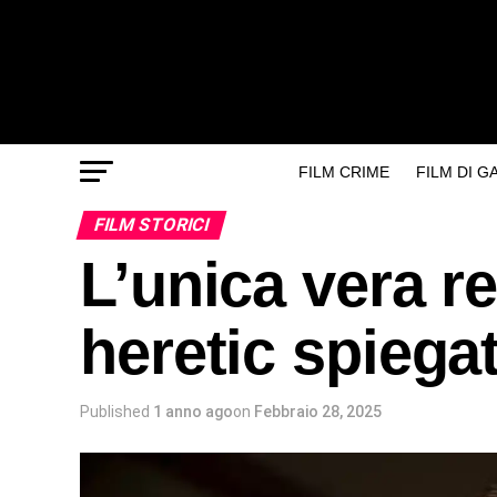
FILM CRIME
FILM DI 
FILM STORICI
L’unica vera re
heretic spiega
Published
1 anno ago
on
Febbraio 28, 2025