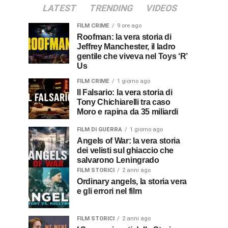
LATEST
TRENDING
VIDEOS
FILM CRIME
9 ore ago
Roofman: la vera storia di
Jeffrey Manchester, il ladro
gentile che viveva nel Toys ‘R’
Us
FILM CRIME
1 giorno ago
Il Falsario: la vera storia di
Tony Chichiarelli tra caso
Moro e rapina da 35 miliardi
FILM DI GUERRA
1 giorno ago
Angels of War: la vera storia
dei velisti sul ghiaccio che
salvarono Leningrado
FILM STORICI
2 anni ago
Ordinary angels, la storia vera
e gli errori nel film
FILM STORICI
2 anni ago