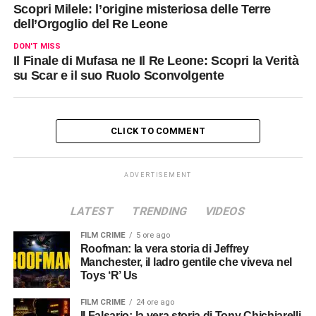
Scopri Milele: l’origine misteriosa delle Terre
dell’Orgoglio del Re Leone
DON'T MISS
Il Finale di Mufasa ne Il Re Leone: Scopri la Verità
su Scar e il suo Ruolo Sconvolgente
CLICK TO COMMENT
ADVERTISEMENT
LATEST
TRENDING
VIDEOS
FILM CRIME
5 ore ago
Roofman: la vera storia di Jeffrey
Manchester, il ladro gentile che viveva nel
Toys ‘R’ Us
FILM CRIME
24 ore ago
Il Falsario: la vera storia di Tony Chichiarelli