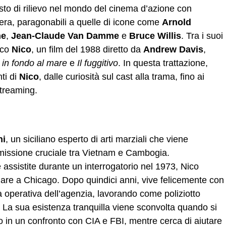
to di rilievo nel mondo del cinema d’azione con
’era, paragonabili a quelle di icone come
Arnold
ne
,
Jean-Claude Van Damme
e
Bruce Willis
. Tra i suoi
ico
Nico
, un film del 1988 diretto da
Andrew Davis
,
 in fondo al mare
e
Il fuggitivo
. In questa trattazione,
ti di
Nico
, dalle curiosità sul cast alla trama, fino ai
streaming.
ni
, un siciliano esperto di arti marziali che viene
 missione cruciale tra Vietnam e Cambogia.
assistite durante un interrogatorio nel 1973, Nico
nare a Chicago. Dopo quindici anni, vive felicemente con
à operativa dell’agenzia, lavorando come poliziotto
. La sua esistenza tranquilla viene sconvolta quando si
to in un confronto con CIA e FBI, mentre cerca di aiutare