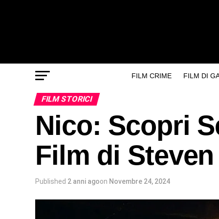
FILM CRIME
FILM DI 
FILM STORICI
Nico: Scopri Se
Film di Steven
Published
2 anni ago
on
Novembre 24, 2024