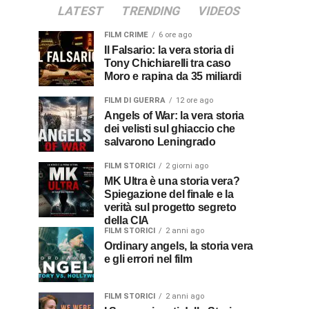
LATEST
TRENDING
VIDEOS
FILM CRIME
6 ore ago
Il Falsario: la vera storia di
Tony Chichiarelli tra caso
Moro e rapina da 35 miliardi
FILM DI GUERRA
12 ore ago
Angels of War: la vera storia
dei velisti sul ghiaccio che
salvarono Leningrado
FILM STORICI
2 giorni ago
MK Ultra è una storia vera?
Spiegazione del finale e la
verità sul progetto segreto
della CIA
FILM STORICI
2 anni ago
Ordinary angels, la storia vera
e gli errori nel film
FILM STORICI
2 anni ago