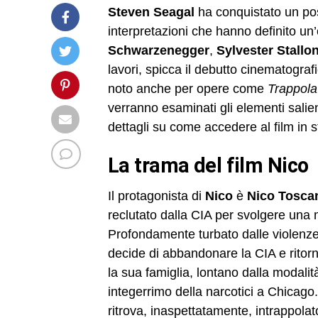
Steven Seagal
ha conquistato un pos
interpretazioni che hanno definito un
Schwarzenegger
,
Sylvester Stallo
lavori, spicca il debutto cinematograf
noto anche per opere come
Trappola
verranno esaminati gli elementi salien
dettagli su come accedere al film in 
La trama del film
Nico
Il protagonista di
Nico
è
Nico Tosca
reclutato dalla CIA per svolgere una
Profondamente turbato dalle violenze 
decide di abbandonare la CIA e ritor
la sua famiglia, lontano dalla modalit
integerrimo della narcotici a Chicago
ritrova, inaspettatamente, intrappola