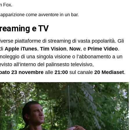
n Fox.
’apparizione come avventore in un bar.
treaming e TV
verse piattaforme di streaming di vasta popolarità. Gli
 di
Apple iTunes
,
Tim Vision
,
Now
, e
Prime Video
.
il noleggio di una singola visione o l’abbonamento a un
evisto all’interno del palinsesto televisivo,
bato 23 novembre
alle
21:00
sul canale
20 Mediaset
.