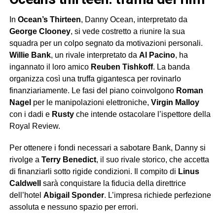
In
Ocean’s Thirteen
, Danny Ocean, interpretato da
George Clooney
, si vede costretto a riunire la sua
squadra per un colpo segnato da motivazioni personali.
Willie Bank
, un rivale interpretato da
Al Pacino
, ha
ingannato il loro amico
Reuben Tishkoff
. La banda
organizza così una truffa gigantesca per rovinarlo
finanziariamente. Le fasi del piano coinvolgono
Roman
Nagel
per le manipolazioni elettroniche,
Virgin Malloy
con i dadi e
Rusty
che intende ostacolare l’ispettore della
Royal Review.
Per ottenere i fondi necessari a sabotare Bank, Danny si
rivolge a
Terry Benedict
, il suo rivale storico, che accetta
di finanziarli sotto rigide condizioni. Il compito di
Linus
Caldwell
sarà conquistare la fiducia della direttrice
dell’hotel
Abigail Sponder
. L’impresa richiede perfezione
assoluta e nessuno spazio per errori.