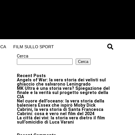
ICA
FILM SULLO SPORT
Cerca
Cerca
Recent Posts
Angels of War: la vera storia dei velisti sul
ghiaccio che salvarono Leningrado
MK Ultra è una storia vera? Spiegazione del
finale e la verità sul progetto segreto della
CIA
Nel cuore dell’oceano: la vera storia della
baleniera Essex che ispirò Moby Dick
Cabrini, la vera storia di Santa Francesca
Cabrini: cosa è vero nel film del 2024
La città dei vivi: la storia vera dietro il film
sull’omicidio di Luca Varani