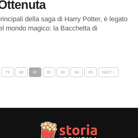
Ottenuta
rincipali della saga di Harry Potter, è legato
 del mondo magico: la Bacchetta di
79
80
81
82
83
84
85
NEXT ›