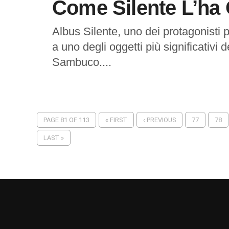
Come Silente L’ha 
Albus Silente, uno dei protagonisti p
a uno degli oggetti più significativi
Sambuco....
PAGE 81 OF 113
« FIRST
‹ PREVIOUS
77
78
LAST »