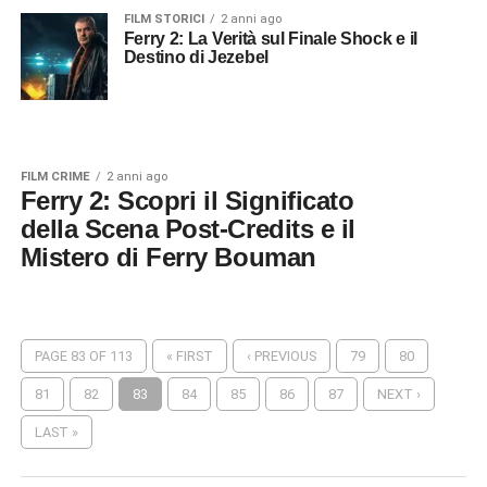
FILM STORICI
2 anni ago
Ferry 2: La Verità sul Finale Shock e il
Destino di Jezebel
FILM CRIME
2 anni ago
Ferry 2: Scopri il Significato
della Scena Post-Credits e il
Mistero di Ferry Bouman
PAGE 83 OF 113
« FIRST
‹ PREVIOUS
79
80
81
82
83
84
85
86
87
NEXT ›
LAST »