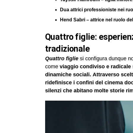
Dua attrici professioniste nei ruol
Hend Sabri – attrice nel ruolo de
quattro figlie: esperienza collettiva oltre il documentario
tradizionale
Quattro figlie
si configura dunque n
come
viaggio condiviso e radicale s
dinamiche sociali. Attraverso sce
ridefinisce i confini del cinema d
silenzi che abitano molte storie r