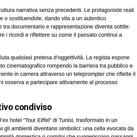
ruttura narrativa senza precedenti. Le protagoniste reali
ole o sostituendole, dando vita a un autentico
ine tra documentario e rappresentazione diventa sottile:
 i ricordi e riflettere su come il passato continui a
iuta qualsiasi pretesa d’oggettività. La regista espone
o cinematografico rompendo la barriera tra pubblico e
ente in camera attraverso un teleprompter che riflette il
 chi osserva a partecipare attivamente al processo
tivo condiviso
ll’ex hotel “Tour Eiffel” di Tunisi, trasformato in un
ui gli ambienti diventano simbolici: una cella evocata da
’intimità domestica o corridoi che suggeriscono passaggi