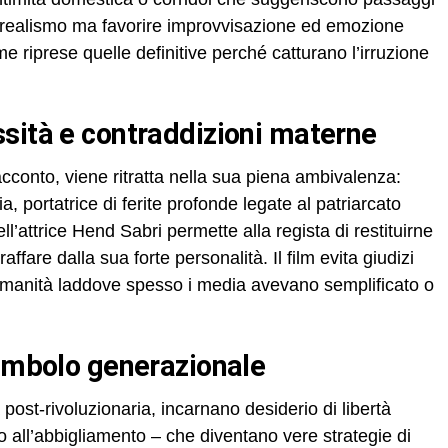
 il realismo ma favorire improvvisazione ed emozione
e riprese quelle definitive perché catturano l’irruzione
ssità e contraddizioni materne
racconto, viene ritratta nella sua piena ambivalenza:
 portatrice di ferite profonde legate al patriarcato
ll’attrice Hend Sabri permette alla regista di restituirne
ffare dalla sua forte personalità. Il film evita giudizi
e umanità laddove spesso i media avevano semplificato o
simbolo generazionale
a post-rivoluzionaria, incarnano desiderio di libertà
co all’abbigliamento – che diventano vere strategie di