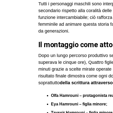
Tutti i personaggi maschili sono interp
secondario rispetto alla coralità del
funzione intercambiabile; ciò rafforza
femminile ad animare questa storia fa
da generazioni.
il montaggio come atto
Dopo un lungo percorso produttivo s
superava le cinque ore), Quattro figli
minuti grazie a scelte mirate operate d
risultato finale dimostra come ogni 
soprattutto
della scrittura attraverso
Olfa Hamrouni – protagonista rea
Eya Hamrouni – figlia minore;
Tayssir Hamrouni – figlia minore