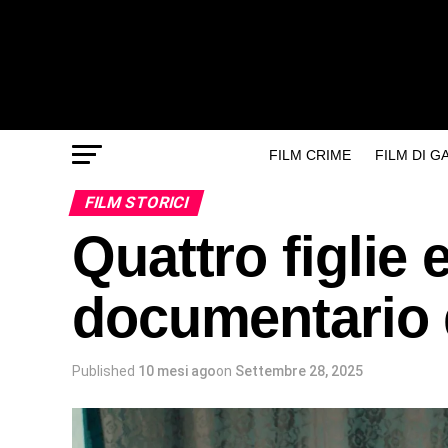
FILM CRIME
FILM DI 
FILM STORICI
Quattro figlie e
documentario 
Published
10 mesi ago
on
Settembre 28, 2025