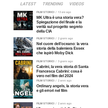
LATEST
TRENDING
VIDEOS
FILM STORICI
13 ore ago
MK Ultra è una storia vera?
Spiegazione del finale e la
verità sul progetto segreto
della CIA
FILM STORICI
2 giorni ago
Nel cuore dell’oceano: la vera
storia della baleniera Essex
che ispirò Moby Dick
FILM STORICI
3 giorni ago
Cabrini, la vera storia di Santa
Francesca Cabrini: cosa è
vero nel film del 2024
FILM STORICI
2 anni ago
Ordinary angels, la storia vera
e gli errori nel film
FILM STORICI
2 anni ago