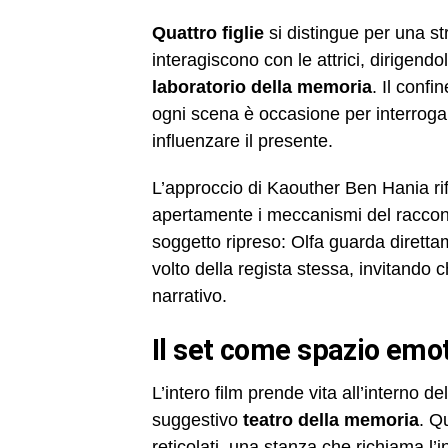
Quattro figlie
si distingue per una st
interagiscono con le attrici, dirigend
laboratorio della memoria
. Il conf
ogni scena è occasione per interrogare
influenzare il presente.
L’approccio di Kaouther Ben Hania rif
apertamente i meccanismi del raccont
soggetto ripreso: Olfa guarda direttam
volto della regista stessa, invitando
narrativo.
il set come spazio emo
L’intero film prende vita all’interno de
suggestivo
teatro della memoria
. Q
reticolati, una stanza che richiama l