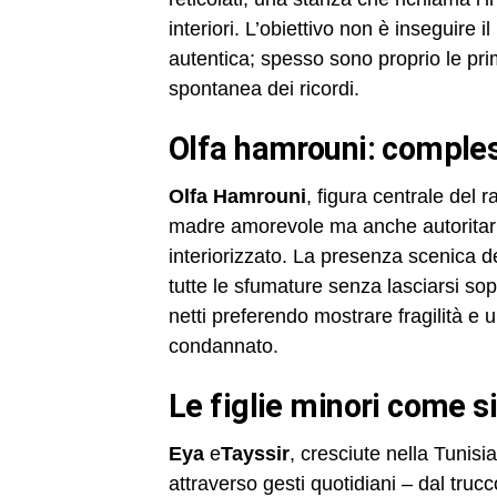
interiori. L’obiettivo non è inseguire
autentica; spesso sono proprio le prim
spontanea dei ricordi.
olfa hamrouni: comple
Olfa Hamrouni
, figura centrale del 
madre amorevole ma anche autoritaria,
interiorizzato. La presenza scenica de
tutte le sfumature senza lasciarsi sopra
netti preferendo mostrare fragilità 
condannato.
le figlie minori come 
Eya
e
Tayssir
, cresciute nella Tunisi
attraverso gesti quotidiani – dal truc