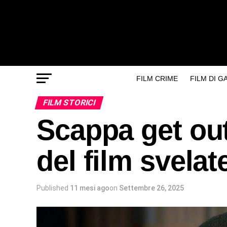
FILM CRIME
FILM DI 
FILM STORICI
Scappa get out
del film svelat
Published
11 mesi ago
on
Settembre 26, 2025