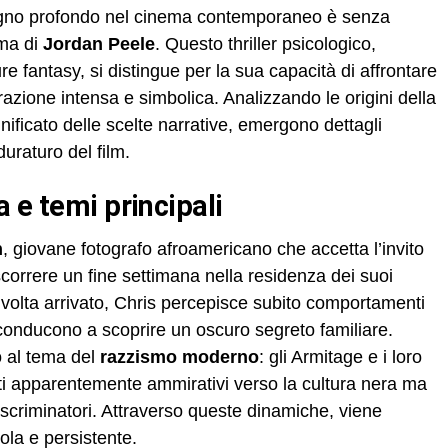
segno profondo nel cinema contemporaneo è senza
ima di
Jordan Peele
. Questo thriller psicologico,
re fantasy, si distingue per la sua capacità di affrontare
rrazione intensa e simbolica. Analizzando le origini della
significato delle scelte narrative, emergono dettagli
uraturo del film.
a e temi principali
n
, giovane fotografo afroamericano che accetta l’invito
correre un fine settimana nella residenza dei suoi
 volta arrivato, Chris percepisce subito comportamenti
lo conducono a scoprire un oscuro segreto familiare.
io al tema del
razzismo moderno
: gli Armitage e i loro
i apparentemente ammirativi verso la cultura nera ma
criminatori. Attraverso queste dinamiche, viene
la e persistente.