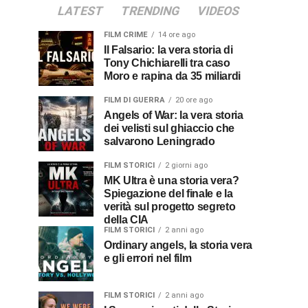
LATEST
TRENDING
VIDEOS
FILM CRIME
14 ore ago
Il Falsario: la vera storia di
Tony Chichiarelli tra caso
Moro e rapina da 35 miliardi
FILM DI GUERRA
20 ore ago
Angels of War: la vera storia
dei velisti sul ghiaccio che
salvarono Leningrado
FILM STORICI
2 giorni ago
MK Ultra è una storia vera?
Spiegazione del finale e la
verità sul progetto segreto
della CIA
FILM STORICI
2 anni ago
Ordinary angels, la storia vera
e gli errori nel film
FILM STORICI
2 anni ago