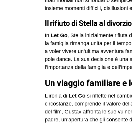
matrimoniali non si fondano semplice
insieme momenti difficili, disillusioni e
Il rifiuto di Stella al divorzio
In
Let Go
, Stella inizialmente rifiut
la famiglia rimanga unita per il temp
a voler vivere un’ultima avventura fami
pole dance. La sua decisione è una so
l’importanza della famiglia e dell’im
un viaggio familiare e 
L’ironia di
Let Go
si riflette nel camb
circostanze, comprende il valore della
del film, Gustav affronta le sue vul
padre, un’apertura che gli consente di