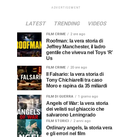
ADVERTISEMENT
LATEST
TRENDING
VIDEOS
FILM CRIME
2 ore ago
Roofman: la vera storia di
Jeffrey Manchester, il ladro
gentile che viveva nel Toys ‘R’
Us
FILM CRIME
20 ore ago
Il Falsario: la vera storia di
Tony Chichiarelli tra caso
Moro e rapina da 35 miliardi
FILM DI GUERRA
1 giorno ago
Angels of War: la vera storia
dei velisti sul ghiaccio che
salvarono Leningrado
FILM STORICI
2 anni ago
Ordinary angels, la storia vera
e gli errori nel film