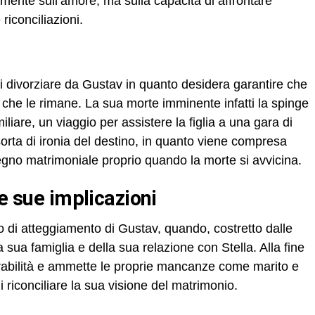
mente sull’amore, ma sulla capacità di affrontare
 riconciliazioni.
a di divorziare da Gustav in quanto desidera garantire che
o che le rimane. La sua morte imminente infatti la spinge
liare, un viaggio per assistere la figlia a una gara di
rta di ironia del destino, in quanto viene compresa
pegno matrimoniale proprio quando la morte si avvicina.
le sue implicazioni
io di atteggiamento di Gustav, quando, costretto dalle
 sua famiglia e della sua relazione con Stella. Alla fine
nerabilità e ammette le proprie mancanze come marito e
 riconciliare la sua visione del matrimonio.