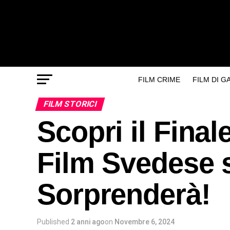
FILM CRIME
FILM DI 
FILM STORICI
Scopri il Final
Film Svedese s
Sorprenderà!
Published
2 anni ago
on
Novembre 6, 2024