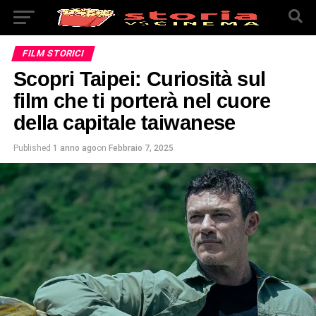
FILM STORICI
Scopri Taipei: Curiosità sul
film che ti porterà nel cuore
della capitale taiwanese
Published
1 anno ago
on
Febbraio 7, 2025