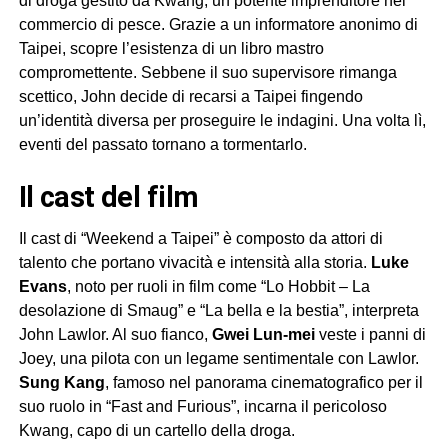
di droga gestito da Kwang, un potente imprenditore nel
commercio di pesce. Grazie a un informatore anonimo di
Taipei, scopre l’esistenza di un libro mastro
compromettente. Sebbene il suo supervisore rimanga
scettico, John decide di recarsi a Taipei fingendo
un’identità diversa per proseguire le indagini. Una volta lì,
eventi del passato tornano a tormentarlo.
Il cast del film
Il cast di “Weekend a Taipei” è composto da attori di
talento che portano vivacità e intensità alla storia.
Luke
Evans
, noto per ruoli in film come “Lo Hobbit – La
desolazione di Smaug” e “La bella e la bestia”, interpreta
John Lawlor. Al suo fianco,
Gwei Lun-mei
veste i panni di
Joey, una pilota con un legame sentimentale con Lawlor.
Sung Kang
, famoso nel panorama cinematografico per il
suo ruolo in “Fast and Furious”, incarna il pericoloso
Kwang, capo di un cartello della droga.