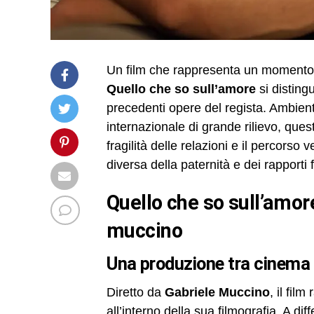
Un film che rappresenta un momento d
Quello che so sull’amore
si disting
precedenti opere del regista. Ambienta
internazionale di grande rilievo, que
fragilità delle relazioni e il percors
diversa della paternità e dei rapporti f
quello che so sull’amore: analisi del film di gabriele
muccino
una produzione tra cinema
Diretto da
Gabriele Muccino
, il fil
all’interno della sua filmografia. A 