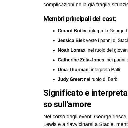
complicazioni nella già fragile situazi
Membri principali del cast:
Gerard Butler
: interpreta George 
Jessica Biel
: veste i panni di Stac
Noah Lomax
: nel ruolo del giova
Catherine Zeta-Jones
: nei panni
Uma Thurman
: interpreta Patti
Judy Greer
: nel ruolo di Barb
significato e interpretazione del finale del film quello che
so sull’amore
Nel corso degli eventi George riesce
Lewis e a riavvicinarsi a Stacie, mentr