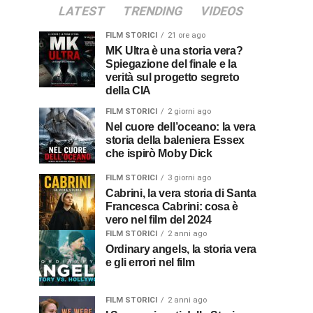
LATEST
TRENDING
VIDEOS
FILM STORICI
21 ore ago
MK Ultra è una storia vera?
Spiegazione del finale e la
verità sul progetto segreto
della CIA
FILM STORICI
2 giorni ago
Nel cuore dell’oceano: la vera
storia della baleniera Essex
che ispirò Moby Dick
FILM STORICI
3 giorni ago
Cabrini, la vera storia di Santa
Francesca Cabrini: cosa è
vero nel film del 2024
FILM STORICI
2 anni ago
Ordinary angels, la storia vera
e gli errori nel film
FILM STORICI
2 anni ago