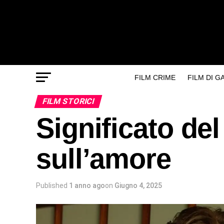
FILM CRIME
FILM DI 
FILM STORICI
Significato del 
sull’amore
Published
1 anno ago
on
Giugno 4, 2025